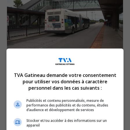
La Société de transport de l’Outaouais a dévoilé
TVA Gatineau demande votre consentement
le rapport final de l’étude d’opportunité du
pour utiliser vos données à caractère
personnel dans les cas suivants :
prolongement du Rapibus vers le boulevard de
l’Aéroport.
Publicités et contenu personnalisés, mesure de
performance des publicités et du contenu, études
Le scénario retenu serait le prolongement au nord de la
d’audience et développement de services
voie ferrée avec une piste multifonctionnelle au sud.
Stocker et/ou accéder à des informations sur un
Ce tracé de 3,9 km comprendra une voie bidirectionnelle
appareil