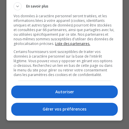
réservée aux autobus, trois nouvelles stations et un parc-
En savoir plus
o-bus.
Vos données à caractère personnel seront traitées, et les
Lors de la première consultation, 84 % des répondants
informations liées à votre appareil (cookies, identifiants
uniques et autres types de données) pourront être stockées
s’étaient d’ailleurs montrés favorables à ce scénario.
et consultées par 66 partenaires, ainsi que partagées avec lui,
ou utilisées spécifiquement par ce site. Nos partenaires et
À lire aussi :
nous-mêmes sommes susceptibles d'utiliser des données de
Tramway | Le projet évalué au double du coût
géolocalisation précises.
Liste des partenaires.
Tramway | Gatineau Ensemble demande au MTMD
Certains fournisseurs sont susceptibles de traiter vos
données à caractère personnel sur la base de l'intérêt
d’étudier le prolongement du Rapibus vers l’ouest
légitime. Vous pouvez vous y opposer en gérant vos options
Deux programmes de la STO abolis afin de réduire le
ci-dessous. Recherchez un lien en bas de cette page ou dans
le menu du site pour gérer ou retirer votre consentement
déficit
dans les paramètres des cookies et de confidentialité.
YouT
X
Autoriser
SOUTENIR NOS MÉDIAS, C’EST PROTÉGER NOTRE
CULTURE ET NOTRE ÉCONOMIE
Gérer vos préférences