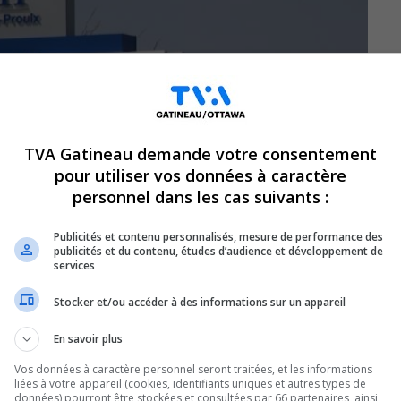
TVA Gatineau demande votre consentement
pour utiliser vos données à caractère
personnel dans les cas suivants :
Publicités et contenu personnalisés, mesure de performance des
publicités et du contenu, études d’audience et développement de
services
Stocker et/ou accéder à des informations sur un appareil
En savoir plus
e postes, la STO procède à d’autres
Vos données à caractère personnel seront traitées, et les informations
ion a annoncé qu’il doit mettre fin aux
liées à votre appareil (cookies, identifiants uniques et autres types de
données) pourront être stockées et consultées par 66 partenaires, ainsi