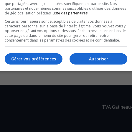
qui lui permettra d’économiser
que partagées avec lui, ou utilisées spécifiquement par ce site. Nos
partenaires et nous-mêmes sommes susceptibles d'utiliser des données
de clients seront touchés par cette
de géolocalisation précises.
Liste des partenaires.
Certains fournisseurs sont susceptibles de traiter vos données à
caractère personnel sur la base de l'intérêt légitime. Vous pouvez vous y
opposer en gérant vos options ci-dessous. Recherchez un lien en bas de
cette page ou dans le menu du site pour gérer ou retirer votre
t 5 % des postes administratifs
consentement dans les paramètres des cookies et de confidentialité.
ler la convention collective
5 : un manque à gagner de 5,4 M$
Gérer vos préférences
Autoriser
YouTube
X
TVA Gatineau