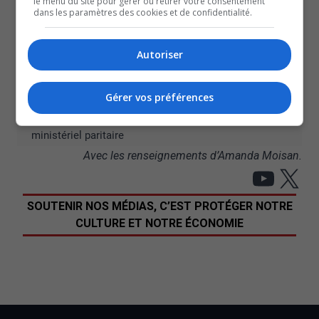
le menu du site pour gérer ou retirer votre consentement
avec des policiers.
dans les paramètres des cookies et de confidentialité.
À lire aussi :
Chiens menaçants à Cantley; l’inaction de la SPCA
Autoriser
vivement dénoncée
Inondations | Des évacuations amorcées dans
Gérer vos préférences
certains secteurs de Gatineau
La première ministre Fréchette dévoile son cabinet
ministériel paritaire
Avec les renseignements d’Amanda Moisan.
YouT
X
SOUTENIR NOS MÉDIAS, C’EST PROTÉGER NOTRE
CULTURE ET NOTRE ÉCONOMIE