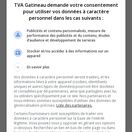
Dans le voisinage, on estime que l’organisme aurait dû
TVA Gatineau demande votre consentement
intervenir plus tôt avant de laisser le temps au
pour utiliser vos données à caractère
propriétaire de quitter les lieux. Certains résidents sont
personnel dans les cas suivants :
inquiets du retour des chiens.
Publicités et contenu personnalisés, mesure de
La SPCA refuse toujours de commenter davantage la
performance des publicités et du contenu, études
d’audience et développement de services
situation, mais a communiqué sur son site Web avoir
pris les mesures appropriées dès qu’elle a été informée
Stocker et/ou accéder à des informations sur un
appareil
du premier incident.
L’organisme précise aussi qu’une escalade de
En savoir plus
l’intervention a été amorcée à la suite de nouveaux
Vos données à caractère personnel seront traitées, et les
informations liées à votre appareil (cookies, identifiants
événements.
uniques et autres types de données) pourront être stockées
et consultées par 66 partenaires, ainsi que partagées avec lui,
Il assure être demeuré mobilisé, et invite le public à
ou utilisées spécifiquement par ce site. Nos partenaires et
transmettre tout renseignement pertinent en lien avec ce
nous-mêmes sommes susceptibles d'utiliser des données de
géolocalisation précises.
Liste des partenaires.
dossier.
Certains fournisseurs sont susceptibles de traiter vos
Le père du propriétaire des chiens, de son côté, a
données à caractère personnel sur la base de l'intérêt
légitime. Vous pouvez vous y opposer en gérant vos options
confirmé que la SPCA est bel et bien passée le 22 avril
ci-dessous. Recherchez un lien en bas de cette page ou dans