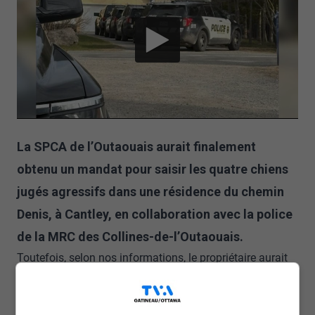
La SPCA de l’Outaouais aurait finalement
obtenu un mandat pour saisir les quatre chiens
jugés agressifs dans une résidence du chemin
Denis, à Cantley, en collaboration avec la police
de la MRC des Collines-de-l’Outaouais.
Toutefois, selon nos informations, le propriétaire aurait
pris la poudre d’escampette avec ses chiens avant
l’arrivée des autorités le 22 avril au matin.