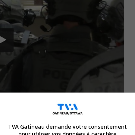
ait trois morts, dont l’agent du SPVM
TVA Gatineau demande votre consentement
 Voyez une entrevue avec le directeur
pour utiliser vos données à caractère