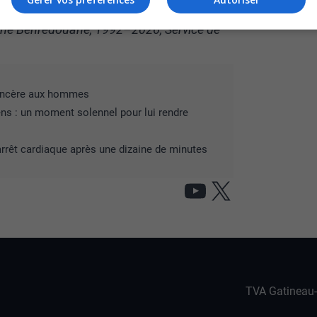
ne Benredouane, 1992–2026, Service de
sincère aux hommes
ens : un moment solennel pour lui rendre
arrêt cardiaque après une dizaine de minutes
YouTube
X
TVA Gatineau