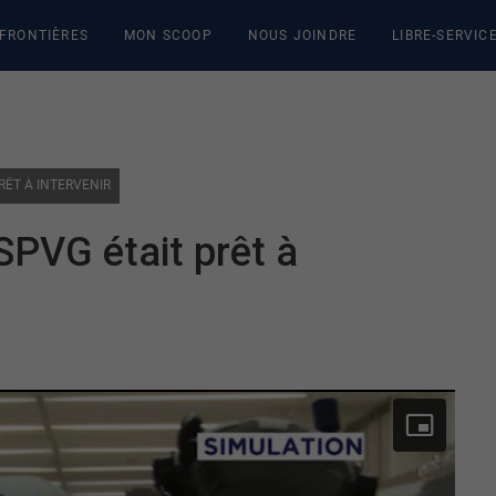
 FRONTIÈRES
MON SCOOP
NOUS JOINDRE
LIBRE-SERVIC
RÊT À INTERVENIR
 SPVG était prêt à