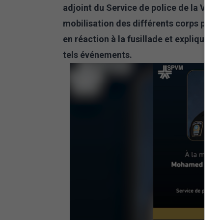
adjoint du Service de police de la Ville
mobilisation des différents corps poli
en réaction à la fusillade et explique 
tels événements.