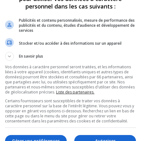
 de Gatineau, qui raconte la
personnel dans les cas suivants :
ciers dans la province et même à Ottawa
Publicités et contenu personnalisés, mesure de performance des
la manière dont le SPVG se prépare à de
publicités et du contenu, études d’audience et développement de
services
Stocker et/ou accéder à des informations sur un appareil
En savoir plus
Vos données à caractère personnel seront traitées, et les informations
liées à votre appareil (cookies, identifiants uniques et autres types de
données) pourront être stockées et consultées par 66 partenaires, ainsi
que partagées avec lui, ou utilisées spécifiquement par ce site. Nos
partenaires et nous-mêmes sommes susceptibles d'utiliser des données
de géolocalisation précises.
Liste des partenaires.
Certains fournisseurs sont susceptibles de traiter vos données à
caractère personnel sur la base de l'intérêt légitime. Vous pouvez vous y
opposer en gérant vos options ci-dessous. Recherchez un lien en bas de
cette page ou dans le menu du site pour gérer ou retirer votre
consentement dans les paramètres des cookies et de confidentialité.
Gérer vos préférences
Autoriser