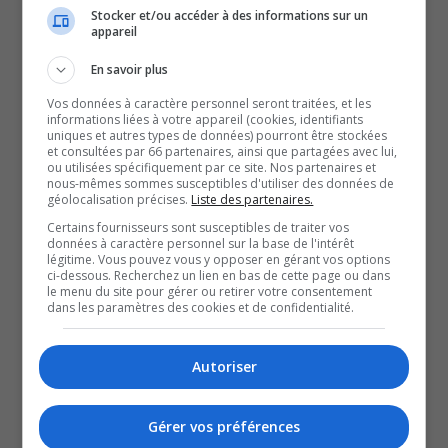
Stocker et/ou accéder à des informations sur un
Nicolas Mallette.
appareil
M. Logue est né à Maniwaki et est membre inscrit de la
En savoir plus
communauté de Kitigan Zibi. Il est diplômé du Collègue
Vos données à caractère personnel seront traitées, et les
Algonquin et détient une formation en administration de
informations liées à votre appareil (cookies, identifiants
l’UQO.
uniques et autres types de données) pourront être stockées
et consultées par 66 partenaires, ainsi que partagées avec lui,
Il cumule 27 ans dans le domaine financier et est l’actuel
ou utilisées spécifiquement par ce site. Nos partenaires et
nous-mêmes sommes susceptibles d'utiliser des données de
directeur général de la Caisse Desjardins de la Haute-
géolocalisation précises.
Liste des partenaires.
Gatineau.
Certains fournisseurs sont susceptibles de traiter vos
données à caractère personnel sur la base de l'intérêt
Il a déclaré avoir constaté que l’Outaouais est aux
légitime. Vous pouvez vous y opposer en gérant vos options
oubliettes, et il souhaite s’impliquer pour que sa voix soit
ci-dessous. Recherchez un lien en bas de cette page ou dans
le menu du site pour gérer ou retirer votre consentement
bien entendue à Québec.
dans les paramètres des cookies et de confidentialité.
Il veut notamment s’attaquer à la santé et aux services
de santé de proximité.
Autoriser
« Si on veut faire du développement économique dans
notre région, on doit avoir des infrastructures de qualité
Gérer vos préférences
qui invitent les gens à venir investir. »