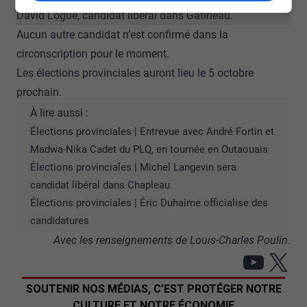
David Logue, candidat libéral dans Gatineau.
Aucun autre candidat n’est confirmé dans la
circonscription pour le moment.
Les élections provinciales auront lieu le 5 octobre
prochain.
À lire aussi :
Élections provinciales | Entrevue avec André Fortin et
Madwa-Nika Cadet du PLQ, en tournée en Outaouais
Élections provinciales | Michel Langevin sera
candidat libéral dans Chapleau
Élections provinciales | Éric Duhaime officialise des
candidatures
Avec les renseignements de Louis-Charles Poulin.
YouT
X
SOUTENIR NOS MÉDIAS, C’EST PROTÉGER NOTRE
CULTURE ET NOTRE ÉCONOMIE