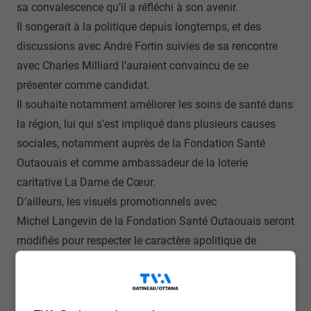
sa convalescence qu’il a réfléchi à son avenir.
Il songerait à la politique depuis longtemps, et des
discussions avec André Fortin suivies de sa rencontre
avec Charles Milliard l’auraient convaincu de se
présenter comme candidat.
Il souhaite notamment améliorer les soins de santé dans
la région, lui qui s’est impliqué dans plusieurs causes
sociales, notamment auprès de la Fondation Santé
Outaouais et comme ambassadeur de la loterie
caritative La Dame de Cœur.
D’ailleurs, les visuels promotionnels avec
Michel Langevin de la Fondation Santé Outaouais seront
modifiés pour respecter le caractère apolitique de
l’organisation.
La candidature de M. Langevin est bien accueillie par le
PLQ, qui se dit un parti de débat, et ce, malgré les prises