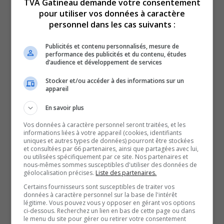
TVA Gatineau demande votre consentement
de position tranchées sur plusieurs dossiers de
pour utiliser vos données à caractère
l’animateur en ondes, dont certaines qui diffèrent de
personnel dans les cas suivants :
celles du Parti.
Publicités et contenu personnalisés, mesure de
On peut évoquer notamment le fait que le PLQ souhaite
performance des publicités et du contenu, études
l’aménagement d’un tramway à Gatineau alors que
d’audience et développement de services
M. Langevin le remet en question.
Stocker et/ou accéder à des informations sur un
appareil
Néanmoins, M. Langevin a dit vouloir défendre
l’Outaouais à l’Assemblée nationale, en particulier l’est
En savoir plus
de la ville.
Vos données à caractère personnel seront traitées, et les
« Je trouve qu’on a été muets depuis huit ans à Gatineau.
informations liées à votre appareil (cookies, identifiants
uniques et autres types de données) pourront être stockées
Je comprends que ce n’est pas toujours facile, la
et consultées par 66 partenaires, ainsi que partagées avec lui,
ou utilisées spécifiquement par ce site. Nos partenaires et
politique, mais on va sans doute me le faire comprendre,
nous-mêmes sommes susceptibles d'utiliser des données de
géolocalisation précises.
Liste des partenaires.
mais bon sang, quand on promet quelque chose ou
Certains fournisseurs sont susceptibles de traiter vos
quand on avance quelque chose – c’est pour ça que je
données à caractère personnel sur la base de l'intérêt
n’avance pas trop de choses aujourd’hui – il faut être sûr
légitime. Vous pouvez vous y opposer en gérant vos options
ci-dessous. Recherchez un lien en bas de cette page ou dans
de ce qu’on va faire, et il faut livrer. »
le menu du site pour gérer ou retirer votre consentement