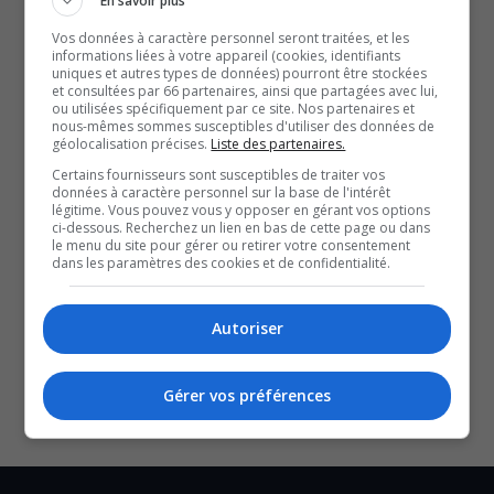
En savoir plus
eu lieu dans les derniers jours.
Vos données à caractère personnel seront traitées, et les
informations liées à votre appareil (cookies, identifiants
À lire aussi :
uniques et autres types de données) pourront être stockées
Des pompiers monopolisent la majeure partie de la
et consultées par 66 partenaires, ainsi que partagées avec lui,
ou utilisées spécifiquement par ce site. Nos partenaires et
séance du conseil municipal pour se faire entendre
nous-mêmes sommes susceptibles d'utiliser des données de
géolocalisation précises.
Liste des partenaires.
Adoption de la nouvelle convention collective des
Certains fournisseurs sont susceptibles de traiter vos
cols bleus de la Ville de Gatineau
données à caractère personnel sur la base de l'intérêt
Trois journées de grève au CPE au Pays de
légitime. Vous pouvez vous y opposer en gérant vos options
ci-dessous. Recherchez un lien en bas de cette page ou dans
Cornemuse : les négociations perdurent
le menu du site pour gérer ou retirer votre consentement
YouT
X
dans les paramètres des cookies et de confidentialité.
SOUTENIR NOS MÉDIAS, C’EST PROTÉGER NOTRE
Autoriser
CULTURE ET NOTRE ÉCONOMIE
Gérer vos préférences