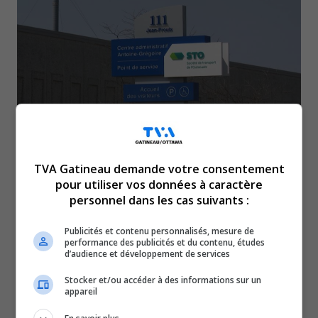
TVA Gatineau demande votre consentement
Le contrat de travail de la Société de transport
pour utiliser vos données à caractère
de l’Outoauais et le syndicat des employés de
personnel dans les cas suivants :
l’entretien prend fin au mois de décembre. Les
Publicités et contenu personnalisés, mesure de
parties commencent les négociations huit mois
performance des publicités et du contenu, études
d’audience et développement de services
avant l’échéance de la convention afin d’arriver
Stocker et/ou accéder à des informations sur un
à une nouvelle entente négociée et bénéfique
appareil
pour les deux parties. La première rencontre a