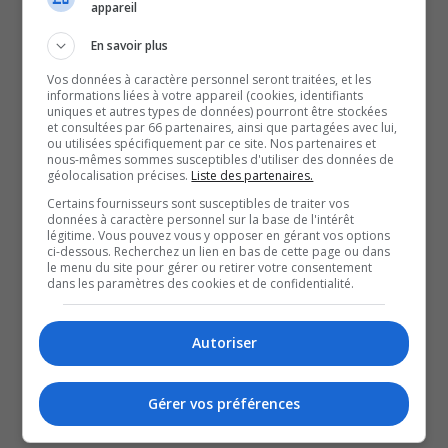
appareil
vitesse est l’une des premières causes de
En savoir plus
collisions mortelles à survenir sur les routes du
Vos données à caractère personnel seront traitées, et les
Québec.
informations liées à votre appareil (cookies, identifiants
uniques et autres types de données) pourront être stockées
À lire aussi :
et consultées par 66 partenaires, ainsi que partagées avec lui,
ou utilisées spécifiquement par ce site. Nos partenaires et
Un homme de 45 ans inculpé de 61 chefs
nous-mêmes sommes susceptibles d'utiliser des données de
d’accusation en lien avec une série d’introductions
géolocalisation précises.
Liste des partenaires.
par effraction
Certains fournisseurs sont susceptibles de traiter vos
données à caractère personnel sur la base de l'intérêt
Entraves de trois mois à prévoir sur le boulevard
légitime. Vous pouvez vous y opposer en gérant vos options
Saint-Raymond
ci-dessous. Recherchez un lien en bas de cette page ou dans
le menu du site pour gérer ou retirer votre consentement
Accident impliquant deux véhicules, dont un autobus
dans les paramètres des cookies et de confidentialité.
scolaire, près du belvédère Rockcliffe
YouT
X
Autoriser
SOUTENIR NOS MÉDIAS, C’EST PROTÉGER NOTRE
CULTURE ET NOTRE ÉCONOMIE
Gérer vos préférences