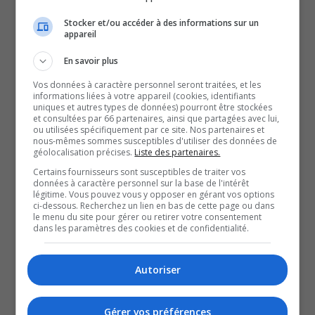
de 20 ans.
Les montants versés varieront selon les réclamants.
Stocker et/ou accéder à des informations sur un
appareil
Les personnes qui ont réclamé la carte-cadeau de 25 $
offerte dans le cadre du programme de la bannière en
En savoir plus
2018 et en 2019 recevront 17,50 $.
Vos données à caractère personnel seront traitées, et les
informations liées à votre appareil (cookies, identifiants
Les personnes qui ne l’ont pas réclamée recevront plutôt
uniques et autres types de données) pourront être stockées
et consultées par 66 partenaires, ainsi que partagées avec lui,
42,50 $.
ou utilisées spécifiquement par ce site. Nos partenaires et
À lire aussi :
nous-mêmes sommes susceptibles d'utiliser des données de
géolocalisation précises.
Liste des partenaires.
Des stationnements du parc de la Gatineau, du parc
Certains fournisseurs sont susceptibles de traiter vos
du Lac-Leamy et du domaine Mackenzie-King
données à caractère personnel sur la base de l'intérêt
légitime. Vous pouvez vous y opposer en gérant vos options
désormais payants
ci-dessous. Recherchez un lien en bas de cette page ou dans
Conflit en Iran | Le prix de l’énergie grimpe de plus de
le menu du site pour gérer ou retirer votre consentement
dans les paramètres des cookies et de confidentialité.
21,2 % en un mois
Le CRTC réclame un meilleur financement du contenu
Autoriser
canadien sur les services de diffusion en continu
YouT
X
Gérer vos préférences