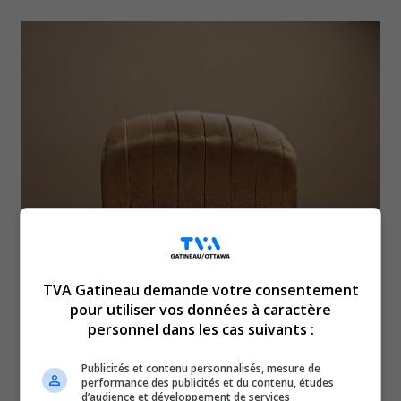
Les Québécois avaient jusqu’au 12 décembre
2025 pour soumettre une réclamation afin
TVA Gatineau demande votre consentement
pour utiliser vos données à caractère
d’obtenir un remboursement lié au prix du pain
personnel dans les cas suivants :
vendu chez Provigo (Loblaws en anglais),
Publicités et contenu personnalisés, mesure de
estimé au moins 1,50 $ trop cher pendant plus
performance des publicités et du contenu, études
d’audience et développement de services