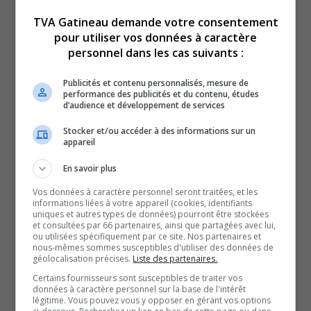
35 % à 25 % en investissements dans le contenu
TVA Gatineau demande votre consentement
canadien, diminuant ainsi leurs obligations.
pour utiliser vos données à caractère
Selon la porte-parole du CRTC, Alexa Gendron-O’Donnell,
personnel dans les cas suivants :
le nouveau cadre des contributions se veut « équitable et
souple dans la manière dont les diffuseurs et les
Publicités et contenu personnalisés, mesure de
performance des publicités et du contenu, études
services de diffusion en ligne peuvent investir dans la
d’audience et développement de services
programmation canadienne ».
Stocker et/ou accéder à des informations sur un
Cela étant dit, les services comme Netflix, Disney Plus,
appareil
Apple TV et Prime contestent actuellement devant la
En savoir plus
Cour fédérale la décision du CRTC de leur imposer une
Vos données à caractère personnel seront traitées, et les
contribution minimale de 5 %.
informations liées à votre appareil (cookies, identifiants
uniques et autres types de données) pourront être stockées
Depuis de nombreuses années, le gouvernement des
et consultées par 66 partenaires, ainsi que partagées avec lui,
ou utilisées spécifiquement par ce site. Nos partenaires et
États-Unis, qu’il soit sous administration démocrate ou
nous-mêmes sommes susceptibles d'utiliser des données de
républicaine, exprime son mécontentement face aux
géolocalisation précises.
Liste des partenaires.
efforts du Canada pour imposer des réglementations
Certains fournisseurs sont susceptibles de traiter vos
données à caractère personnel sur la base de l'intérêt
aux géants du numérique.
légitime. Vous pouvez vous y opposer en gérant vos options