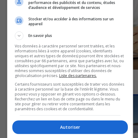
performance des publicités et du contenu, études
d’audience et développement de services
Stocker et/ou accéder à des informations sur un
appareil
En savoir plus
Vos données à caractère personnel seront traitées, et les
informations liées à votre appareil (cookies, identifiants
uniques et autres types de données) pourront être stockées et
consultées par 66 partenaires, ainsi que partagées avec lui, ou
utilisées spécifiquement par ce site. Nos partenaires et nous-
mêmes sommes susceptibles d'utiliser des données de
géolocalisation précises.
Liste des partenaires.
Répercussions de la Loi 2 en Outaouais : 33 médecins
Certains fournisseurs sont susceptibles de traiter vos données
quittent la région
à caractère personnel sur la base de l'intérêt légitime. Vous
4 février 2026
pouvez vous y opposer en gérant vos options ci-dessous.
SANTÉ
Recherchez un lien en bas de cette page ou dans le menu du
site pour gérer ou retirer votre consentement dans les
paramètres des cookies et de confidentialité.
Autoriser