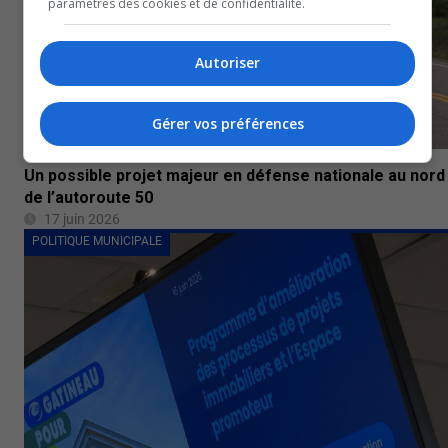
paramètres des cookies et de confidentialité.
Autoriser
Gérer vos préférences
Un possible projet majeur en défense nationale au nord
de l’autoroute 50
17 juin 2026
POLITIQUE MUNICIPALE