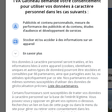
TGV | Le Parti Vert du Québec appuie le projet d’Alto
TVA Gatineau demande votre consentement
pour utiliser vos données à caractère
18 juin 2026
personnel dans les cas suivants :
POLITIQUE MUNICIPALE
Publicités et contenu personnalisés, mesure de
performance des publicités et du contenu, études
d’audience et développement de services
Stocker et/ou accéder à des informations sur un
appareil
En savoir plus
Vos données à caractère personnel seront traitées, et les
informations liées à votre appareil (cookies, identifiants
uniques et autres types de données) pourront être stockées et
consultées par 66 partenaires, ainsi que partagées avec lui, ou
La mairesse de Gatineau remet en question la nécessit
utilisées spécifiquement par ce site. Nos partenaires et nous-
de multiplier les programmes de subventions de Québe
mêmes sommes susceptibles d'utiliser des données de
géolocalisation précises.
Liste des partenaires.
17 juin 2026
POLITIQUE MUNICIPALE
Certains fournisseurs sont susceptibles de traiter vos données
à caractère personnel sur la base de l'intérêt légitime. Vous
pouvez vous y opposer en gérant vos options ci-dessous.
Recherchez un lien en bas de cette page ou dans le menu du
site pour gérer ou retirer votre consentement dans les