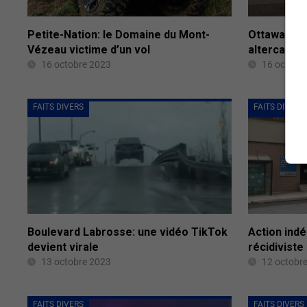
Petite-Nation: le Domaine du Mont-
Ottawa: tro
Vézeau victime d’un vol
altercation
16 octobre 2023
16 octobr
FAITS DIVERS
FAITS DIVERS
Boulevard Labrosse: une vidéo TikTok
Action indé
devient virale
récidiviste
13 octobre 2023
12 octobr
FAITS DIVERS
FAITS DIVERS