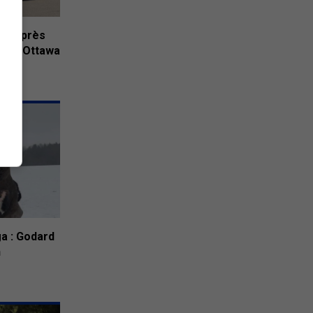
sé après
ien à Ottawa
a : Godard
n