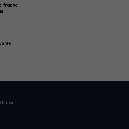
e frappe
de
vante
-Ottawa