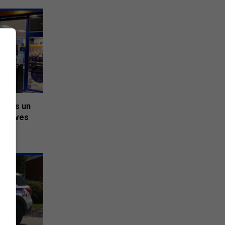
 dans un
 Grives