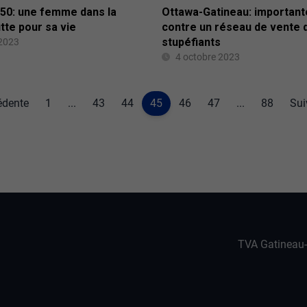
-50: une femme dans la
Ottawa-Gatineau: important
utte pour sa vie
contre un réseau de vente 
stupéfiants
 2023
4 octobre 2023
édente
1
...
43
44
45
46
47
...
88
Sui
TVA Gatineau