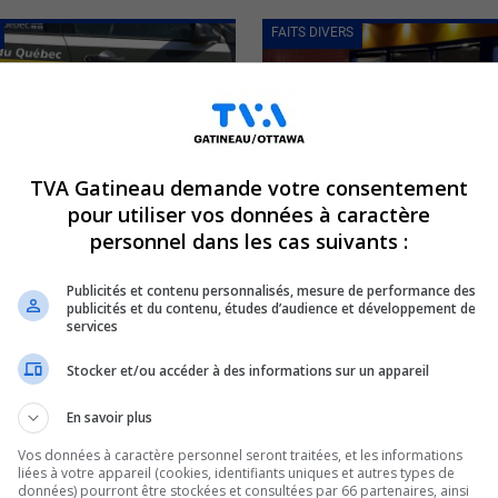
FAITS DIVERS
TVA Gatineau demande votre consentement
pour utiliser vos données à caractère
contre le crime organisé en
Un automobiliste ivre fonce
personnel dans les cas suivants :
dépanneur du boulevard des
e 2023
17 octobre 2023
Publicités et contenu personnalisés, mesure de performance des
publicités et du contenu, études d’audience et développement de
services
FAITS DIVERS
Stocker et/ou accéder à des informations sur un appareil
En savoir plus
Vos données à caractère personnel seront traitées, et les informations
liées à votre appareil (cookies, identifiants uniques et autres types de
données) pourront être stockées et consultées par 66 partenaires, ainsi