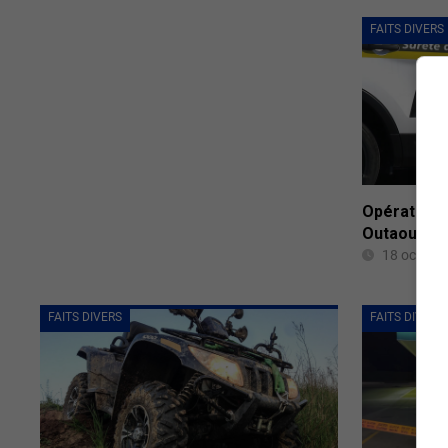
FAITS DIVERS
Opération 
Outaouais
18 octobr
FAITS DIVERS
FAITS DIVERS