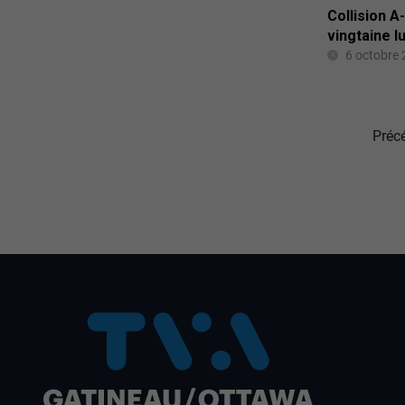
Collision A
vingtaine l
6 octobre
Préc