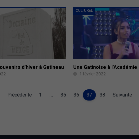
CULTUREL
ouvenirs d’hiver à Gatineau
Une Gatinoise à l’Académie
2022
1 février 2022
Précédente
1
...
35
36
37
38
Suivante