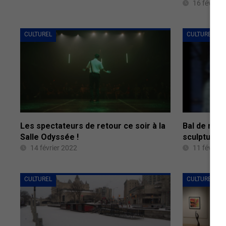
16 février
CULTUREL
CULTUREL
Les spectateurs de retour ce soir à la
Bal de neig
Salle Odyssée !
sculpture 
14 février 2022
11 février
CULTUREL
CULTUREL