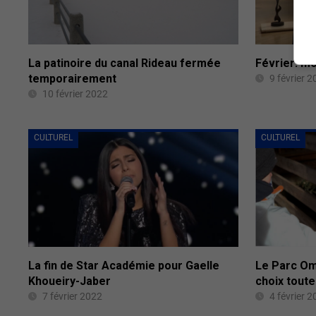
La patinoire du canal Rideau fermée
Février: mo
temporairement
9 février 
10 février 2022
CULTUREL
CULTUREL
La fin de Star Académie pour Gaelle
Le Parc Om
Khoueiry-Jaber
choix toute
7 février 2022
4 février 