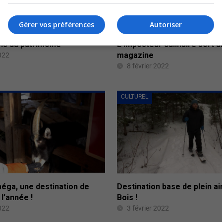
Gérer vos préférences
Autoriser
is du patrimoine
L’imposteur culinaire sort 
magazine
2022
8 février 2022
CULTUREL
éga, une destination de
Destination base de plein ai
 l’année !
Bois !
2022
3 février 2022