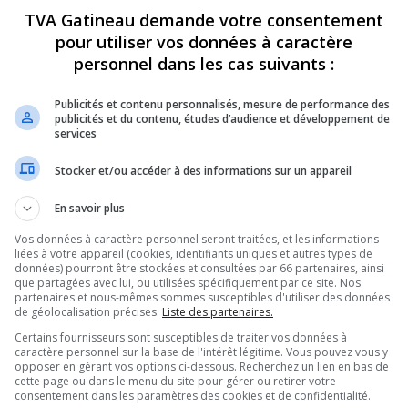
 2022
15 février 2022
TVA Gatineau demande votre consentement
pour utiliser vos données à caractère
personnel dans les cas suivants :
CULTUREL
Publicités et contenu personnalisés, mesure de performance des
publicités et du contenu, études d’audience et développement de
services
Stocker et/ou accéder à des informations sur un appareil
En savoir plus
e : votez pour votre
Destination Harfang Fat Bik
Vos données à caractère personnel seront traitées, et les informations
préférée
Raquettes
liées à votre appareil (cookies, identifiants uniques et autres types de
 2022
11 février 2022
données) pourront être stockées et consultées par 66 partenaires, ainsi
que partagées avec lui, ou utilisées spécifiquement par ce site. Nos
partenaires et nous-mêmes sommes susceptibles d'utiliser des données
de géolocalisation précises.
Liste des partenaires.
CULTUREL
Certains fournisseurs sont susceptibles de traiter vos données à
caractère personnel sur la base de l'intérêt légitime. Vous pouvez vous y
opposer en gérant vos options ci-dessous. Recherchez un lien en bas de
cette page ou dans le menu du site pour gérer ou retirer votre
consentement dans les paramètres des cookies et de confidentialité.