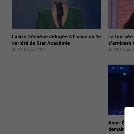
Laurie Déchène délogée à l’issue du 4e
La tournée 
variété de Star Académie
s’arrêtera 
21 février 2022
18 février
CULTUREL
Anne-Élisa
demain à G