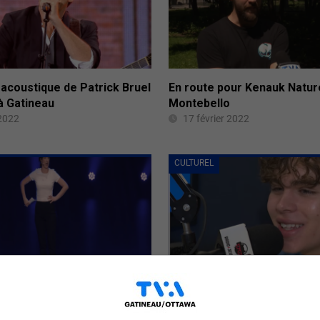
acoustique de Patrick Bruel
En route pour Kenauk Natur
à Gatineau
Montebello
 2022
17 février 2022
CULTUREL
beth Bossé de passage
Des ateliers pour initier la 
atineau
la radio