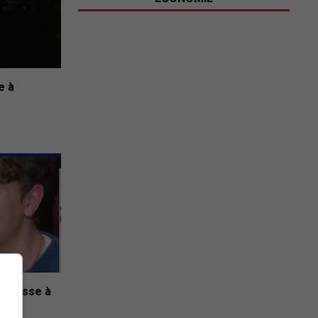
e à
jeunesse à