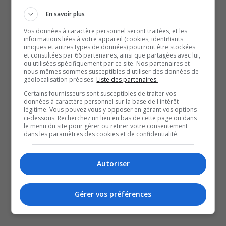
notamment la Commission de la capitale nationale
En savoir plus
(CCN) et Sauvetage Bénévole Outaouais (SBO), qui ont
Vos données à caractère personnel seront traitées, et les
informations liées à votre appareil (cookies, identifiants
participé aux recherches.
uniques et autres types de données) pourront être stockées
À lire aussi :
et consultées par 66 partenaires, ainsi que partagées avec lui,
ou utilisées spécifiquement par ce site. Nos partenaires et
Grande mobilisation pour retrouver un cycliste
nous-mêmes sommes susceptibles d'utiliser des données de
géolocalisation précises.
Liste des partenaires.
disparu à Gatineau
Certains fournisseurs sont susceptibles de traiter vos
Une fillette chute du 11e étage d’un immeuble à
données à caractère personnel sur la base de l'intérêt
logements à Ottawa
légitime. Vous pouvez vous y opposer en gérant vos options
ci-dessous. Recherchez un lien en bas de cette page ou dans
7 juillet – Interdiction de faire des feux à ciel ouvert
le menu du site pour gérer ou retirer votre consentement
dans les paramètres des cookies et de confidentialité.
en forêt ou à proximité de celle-ci
YouT
X
Autoriser
SOUTENIR NOS MÉDIAS, C’EST PROTÉGER NOTRE
CULTURE ET NOTRE ÉCONOMIE
Gérer vos préférences