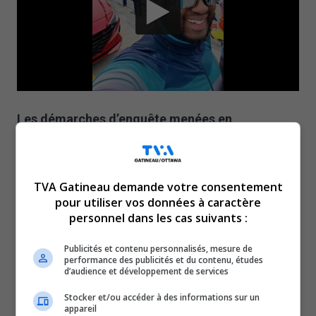
Les démarches d’enquête menées en
collaboration avec le Bureau du coroner ont
permis de confirmer que le corps retrouvé dans
TVA Gatineau demande votre consentement
une zone du parc de la Gatineau le 26 juin
pour utiliser vos données à caractère
dernier est celui de M. Kamuzinzi, porté disparu
personnel dans les cas suivants :
depuis le 2 juin 2026.
Publicités et contenu personnalisés, mesure de
Par respect pour la famille et pour préserver l’intégrité de
performance des publicités et du contenu, études
d’audience et développement de services
l’enquête menée par le Bureau du coroner, aucune
information supplémentaire ne sera divulguée.
Stocker et/ou accéder à des informations sur un
appareil
Le SPVG remercie les citoyens et les organismes,