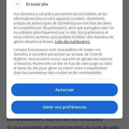
En savoir plus
M. Kamuzinzi est un cycliste expérimenté, selon ses
proches, qui gardent espoir de le retrouver.
Vos données à caractère personnel seront traitées, et les
informations liées à votre appareil (cookies, identifiants
Le mardi 2 juin dernier, il était partie de la rue Atawe pour
uniques et autres types de données) pourront être stockées
et consultées par 66 partenaires, ainsi que partagées avec lui,
faire une promenade en vélo.
ou utilisées spécifiquement par ce site. Nos partenaires et
nous-mêmes sommes susceptibles d'utiliser des données de
Lorsque son épouse demeurait toujours sans nouvelles
géolocalisation précises.
Liste des partenaires.
de lui depuis plusieurs heures, elle a signalé sa
Certains fournisseurs sont susceptibles de traiter vos
disparition aux policiers.
données à caractère personnel sur la base de l'intérêt
légitime. Vous pouvez vous y opposer en gérant vos options
Aider avec les recherches
ci-dessous. Recherchez un lien en bas de cette page ou dans
le menu du site pour gérer ou retirer votre consentement
Si vous souhaitez aider la famille et participer aux
dans les paramètres des cookies et de confidentialité.
recherches comme bénévole, vous pouvez écrire à
l’adresse courriel suivante :
prayforalaink@gmail.com
.
Autoriser
Depuis le début des opérations, tous les renseignements
envoyés au SPVG ont été analysés, vérifiés et contre-
Gérer vos préférences
vérifiés, selon une porte-parole du SPVG.
Malheureusement, tous ont été non concluants.
Si vous possédez des renseignements au sujet de cette