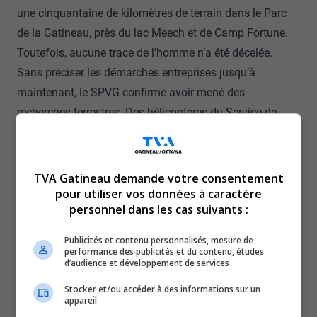
une cinquantaine de kilomètres de terrain dans le Parc
de la Gatineau, près du lac Meech et de Camp Fortune.
Toutefois, aucune trace de l’homme n’a été décelée.
Sans préciser les démarches entreprises jusqu’à
maintenant, le SPVG confirme avoir mené des
recherches terrestres. Des hélicoptères du Service de
police de la Ville de Gatineau auraient également été
utilisés pour survoler la zone.
En outre, une centaine d’affiches ont été installées par
TVA Gatineau demande votre consentement
des patrouilleurs de la Commission de la capitale
pour utiliser vos données à caractère
personnel dans les cas suivants :
nationale à travers le Parc de la Gatineau, et toutes les
hypothèses sont actuellement considérées.
Publicités et contenu personnalisés, mesure de
Le dossier demeure sous enquête, mais à l’heure
performance des publicités et du contenu, études
d’audience et développement de services
actuelle, aucun nouvel indice n’aurait été trouvé.
Stocker et/ou accéder à des informations sur un
Détails sur la disparition :
Alain Kamuzinzi porté disparu
appareil
à Gatineau