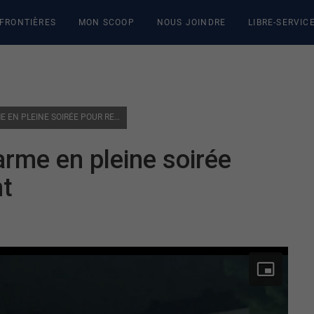
 FRONTIÈRES
MON SCOOP
NOUS JOINDRE
LIBRE-SERVIC
ZONES SINISTRÉES: UN VACARME EN PLEINE SOIRÉE POUR RETIRER L’ENROCHEMENT
arme en pleine soirée
nt