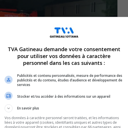
TVA Gatineau demande votre consentement
pour utiliser vos données à caractère
personnel dans les cas suivants :
Publicités et contenu personnalisés, mesure de performance des
publicités et du contenu, études d’audience et développement de
services
Stocker et/ou accéder à des informations sur un appareil
En savoir plus
se remettre des inondations, semblent avoir
Vos données à caractère personnel seront traitées, et les informations
reilles lundi soir.
liées à votre appareil (cookies, identifiants uniques et autres types de
données) pourront être stockées et consultées par 66 partenaires, ainsi