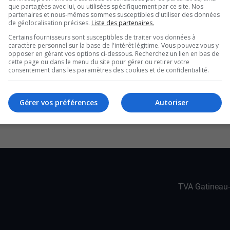
a nuit, vers 22h, pour retirer l’enrochement qui
que partagées avec lui, ou utilisées spécifiquement par ce site. Nos
partenaires et nous-mêmes sommes susceptibles d'utiliser des données
 et le chemin du Fer à Cheval.
de géolocalisation précises.
Liste des partenaires.
sidents, qui s’expliquent mal pourquoi la Ville
Certains fournisseurs sont susceptibles de traiter vos données à
caractère personnel sur la base de l'intérêt légitime. Vous pouvez vous y
opposer en gérant vos options ci-dessous. Recherchez un lien en bas de
irculation en journée pour faire le travail.
cette page ou dans le menu du site pour gérer ou retirer votre
consentement dans les paramètres des cookies et de confidentialité.
 de faire des travaux ou d’essayer d’avancer.
ui en ont assez comme je disais tantôt. Mais, il
Gérer vos préférences
Autoriser
Lac-Beauchamp
TVA Gatineau