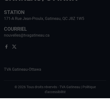
STATION
171-A Rue Jean-Proulx, Gatineau, QC J8Z 1W5
COURRIEL
nouvelles@tvagatineau.ca
TVA Gatineau-Ottawa
©
2026
Tous droits révervés -
TVA Gatineau
|
Politique
d'accessibilité