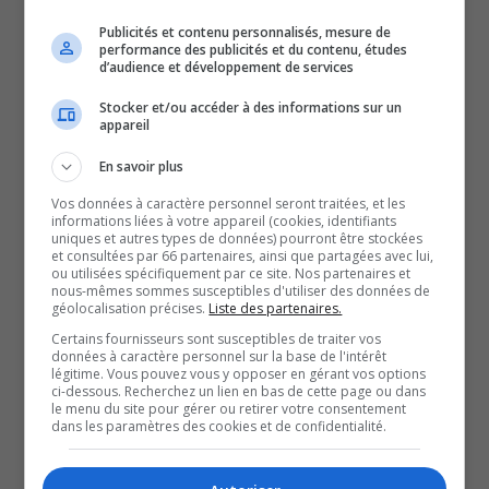
dimanche et lundi ne sont pas encore disponibles. Même
Publicités et contenu personnalisés, mesure de
performance des publicités et du contenu, études
si ce chiffre est impressionnant, il ne garantit pas un
d’audience et développement de services
taux de participation global plus élevé.
Stocker et/ou accéder à des informations sur un
Des experts rappellent que le vote par anticipation attire
appareil
généralement des électeurs qui auraient voté quoi qu’il
En savoir plus
arrive, souvent des personnes âgées ou très engagées
Vos données à caractère personnel seront traitées, et les
politiquement. Il est donc trop tôt pour conclure à une
informations liées à votre appareil (cookies, identifiants
uniques et autres types de données) pourront être stockées
hausse de la participation générale.
et consultées par 66 partenaires, ainsi que partagées avec lui,
Par ailleurs, un débat important se tient mardi après-midi
ou utilisées spécifiquement par ce site. Nos partenaires et
nous-mêmes sommes susceptibles d'utiliser des données de
à Gatineau. Cinq candidats de partis différents vont
géolocalisation précises.
Liste des partenaires.
échanger leurs idées sur les enjeux touchant les aînés.
Certains fournisseurs sont susceptibles de traiter vos
données à caractère personnel sur la base de l'intérêt
Les thèmes abordés incluent la pension de vieillesse, le
légitime. Vous pouvez vous y opposer en gérant vos options
ci-dessous. Recherchez un lien en bas de cette page ou dans
logement abordable ainsi que les transferts en santé et
le menu du site pour gérer ou retirer votre consentement
services sociaux.
dans les paramètres des cookies et de confidentialité.
Le débat est organisé par six organismes
communautaires et se déroulera mardi de 14 h à 16 h, à