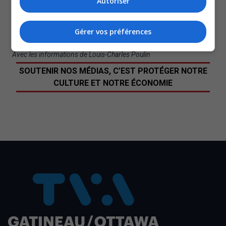
Autoriser
la Cabane en bois rond, sur le boulevard de la Cité-des-
Jeunes. Le public peut y assister en personne ou en ligne
Gérer vos préférences
via Zoom.
Avec les informations de Louis-Charles Poulin
SOUTENIR NOS MÉDIAS, C’EST PROTÉGER NOTRE
CULTURE ET NOTRE ÉCONOMIE