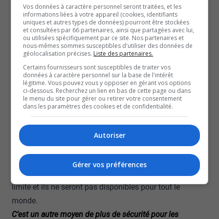
Vos données à caractère personnel seront traitées, et les
Le but c’est quoi? C’est de sauver des vies. C’est de
informations liées à votre appareil (cookies, identifiants
uniques et autres types de données) pourront être stockées
sauver des vies et s’assurer que ces contrevenants qui
et consultées par 66 partenaires, ainsi que partagées avec lui,
ou utilisées spécifiquement par ce site. Nos partenaires et
ont ce bracelet anti rapprochement à la cheville ne
nous-mêmes sommes susceptibles d'utiliser des données de
s’approchent pas dans un rayon x de la victime. Pour moi,
géolocalisation précises.
Liste des partenaires.
c’est un outil indéniable pour s’assurer de la sécurité de
Certains fournisseurs sont susceptibles de traiter vos
données à caractère personnel sur la base de l'intérêt
ces femmes qui ont été victimes, malheureusement,
légitime. Vous pouvez vous y opposer en gérant vos options
ci-dessous. Recherchez un lien en bas de cette page ou dans
d’agression et de violence.
le menu du site pour gérer ou retirer votre consentement
dans les paramètres des cookies et de confidentialité.
-François Bonnardel, ministre de la Sécurité publique du Québec
Du côté du regroupement des maisons pour femmes
victimes de violence conjugale, la nouvelle est reçue
Autoriser
positivement puisque ce programme permettra de
protéger davantage de femmes. Il y a tout de même un
Gérer vos préférences
brin de scepticisme, car le nombre de bracelets sera
limité et ils ne seront pas disponibles pour tout le
monde.
C’est un autre moyen de plus de sécurité pour les