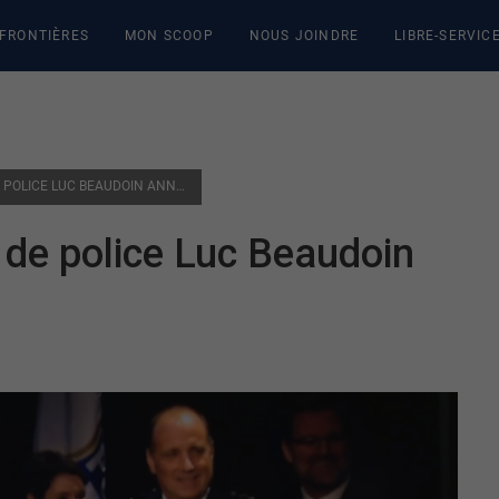
 FRONTIÈRES
MON SCOOP
NOUS JOINDRE
LIBRE-SERVIC
VILLE DE GATINEAU: LE CHEF DE POLICE LUC BEAUDOIN ANNONCE SA RETRAITE
f de police Luc Beaudoin