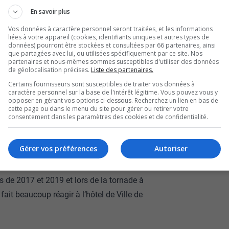
 une vague de reconnaissance à son égard.
En savoir plus
 longue carrière de plus d’une trentaine
Vos données à caractère personnel seront traitées, et les informations
tembre 2018, il avait pris la tête du SPVG de
liées à votre appareil (cookies, identifiants uniques et autres types de
données) pourront être stockées et consultées par 66 partenaires, ainsi
 de l’ancien chef Mario Harel. Trois mois plus
que partagées avec lui, ou utilisées spécifiquement par ce site. Nos
partenaires et nous-mêmes sommes susceptibles d'utiliser des données
ficiellement les rênes du service policier.
de géolocalisation précises.
Liste des partenaires.
vue pour le moment, puisqu’il dit vouloir se
Certains fournisseurs sont susceptibles de traiter vos données à
caractère personnel sur la base de l'intérêt légitime. Vous pouvez vous y
en vue de son départ. Il précise toutefois, dans
opposer en gérant vos options ci-dessous. Recherchez un lien en bas de
dre une retraite bien méritée, qui sera
cette page ou dans le menu du site pour gérer ou retirer votre
consentement dans les paramètres des cookies et de confidentialité.
u’il poursuivra la mise en œuvre des grands
engagement, la même passion et la
Gérer vos préférences
Autoriser
rrière
».
rant sa carrière, et a toujours été
 de 2017 et 2019 et lors de la tornade à
ait beaucoup réagir à l’hôtel de Ville de