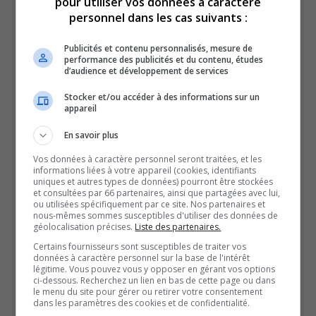
pour utiliser vos données à caractère
Il y a également un centre disponible du côté de Cantley.
personnel dans les cas suivants :
Ça fait un 24 heures qu’on n’a pas d’électricité puis que
Publicités et contenu personnalisés, mesure de
les enfants n’ont pas d’école, fait que là on a décidé de
performance des publicités et du contenu, études
d’audience et développement de services
venir prendre nos douches puis profiter un petit peu du
centre ici, puis ensuite aller à la bibliothèque pour passer
Stocker et/ou accéder à des informations sur un
appareil
le temps.
-Une Gatinoise sans électricité en raison du verglas
En savoir plus
La mairesse de Gatineau invite les citoyens à prévoir un
Vos données à caractère personnel seront traitées, et les
informations liées à votre appareil (cookies, identifiants
plan d’urgence, c’est-à-dire un kit de survie de 72h, pour
uniques et autres types de données) pourront être stockées
s’assurer de faire face à toutes éventualités.
et consultées par 66 partenaires, ainsi que partagées avec lui,
ou utilisées spécifiquement par ce site. Nos partenaires et
De l’effectif a été ajouté au 311, qui a reçu une centaine
nous-mêmes sommes susceptibles d'utiliser des données de
géolocalisation précises.
Liste des partenaires.
de requêtes pour des arbres tombés, et une soixante ont
Certains fournisseurs sont susceptibles de traiter vos
déjà été traitées.
données à caractère personnel sur la base de l'intérêt
légitime. Vous pouvez vous y opposer en gérant vos options
La Ville travaille actuellement sur un plan d’action à plus
ci-dessous. Recherchez un lien en bas de cette page ou dans
long terme, qui comprendrait des centre d’hébergement
le menu du site pour gérer ou retirer votre consentement
dans les paramètres des cookies et de confidentialité.
au besoin.