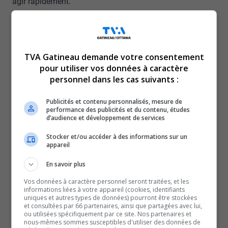
agir rapidement.
Évidemment, on était préoccupé, question de s’assurer
que les personnes étudiantes qui ont un malaise, qu’ils
ont des besoins, que ce soit de la nourriture parce qu’ils
TVA Gatineau demande votre consentement
sont diabétiques, hypoglycémiques, etc., on puisse
pour utiliser vos données à caractère
respecter leurs besoins et répondre à leurs besoins.
personnel dans les cas suivants :
Murielle Laberge,
rectrice de l’UQO
Celle-ci insiste sur l’importance d’adopter des règles
Publicités et contenu personnalisés, mesure de
performance des publicités et du contenu, études
claires pour éviter qu’un tel incident ne se reproduise.
d’audience et développement de services
«
Je pense qu’il faut quand même mettre la souplesse
Stocker et/ou accéder à des informations sur un
dans le système pour respecter, pour préserver l’intégrité
appareil
physique des personnes étudiantes
», ajoute-t-elle.
En savoir plus
La décision soulève toutefois des inquiétudes du côté de
Vos données à caractère personnel seront traitées, et les
certains enseignants, particulièrement en contexte
informations liées à votre appareil (cookies, identifiants
uniques et autres types de données) pourront être stockées
d’examen.
et consultées par 66 partenaires, ainsi que partagées avec lui,
«
Ce qu’on craint, c’est la tricherie. Donc on ne peut pas
ou utilisées spécifiquement par ce site. Nos partenaires et
nous-mêmes sommes susceptibles d'utiliser des données de
laisser deux personnes en même temps sortir d’un