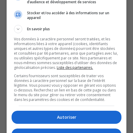
d’audience et développement de services
Lors de son arrestation, il se trouvait dans le centre de
Stocker et/ou accéder à des informations sur un
détention de Hull pour un autre dossier.
appareil
Rappelons qu’un couple gatinois, Éric Dion, 41 ans et
En savoir plus
Caroline Dupuis-Lepage 31 ans a aussi été accusé
Vos données à caractère personnel seront traitées, et les
d’homicide au deuxième degré au Palais de justice de
informations liées à votre appareil (cookies, identifiants
Gatineau.
uniques et autres types de données) pourront être stockées
et consultées par 66 partenaires, ainsi que partagées avec lui,
Les trois suspects sont accusés d’avoir comploté dans le
ou utilisées spécifiquement par ce site. Nos partenaires et
nous-mêmes sommes susceptibles d'utiliser des données de
but de commettre un acte criminel.
géolocalisation précises.
Liste des partenaires.
Ils auraient causé un incendie dans un immeuble à
Certains fournisseurs sont susceptibles de traiter vos
données à caractère personnel sur la base de l'intérêt
logements, situé sur la rue Saint-André, qui a mené à la
légitime. Vous pouvez vous y opposer en gérant vos options
mort de Martin Rock, le 26 janvier dernier.
ci-dessous. Recherchez un lien en bas de cette page ou dans
le menu du site pour gérer ou retirer votre consentement
Quatre personnes se trouvaient à l’intérieur, seulement
dans les paramètres des cookies et de confidentialité.
trois avaient réussi à sortir.
L’homme a comparu en avant-midi au Palais de justice
Autoriser
de Gatineau, sa prochaine date a été fixée pour le 5 avril,
la même que les deux premiers accusés.