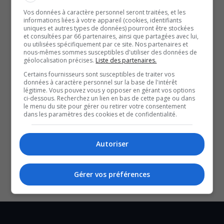
charge. Aucun autre détail n’a été dévoilé pour
Vos données à caractère personnel seront traitées, et les
informations liées à votre appareil (cookies, identifiants
le moment dans cette affaire.
uniques et autres types de données) pourront être stockées
et consultées par 66 partenaires, ainsi que partagées avec lui,
À lire aussi :
ou utilisées spécifiquement par ce site. Nos partenaires et
nous-mêmes sommes susceptibles d'utiliser des données de
Un piéton grièvement blessé sur l’autoroute 417
géolocalisation précises.
Liste des partenaires.
Vaste opération policière de lutte contre l’exploitation
Certains fournisseurs sont susceptibles de traiter vos
données à caractère personnel sur la base de l'intérêt
sexuelle des enfants sur internet
légitime. Vous pouvez vous y opposer en gérant vos options
Incendie mortel sur le chemin Russell, à Ottawa
ci-dessous. Recherchez un lien en bas de cette page ou dans
YouT
X
le menu du site pour gérer ou retirer votre consentement
dans les paramètres des cookies et de confidentialité.
SOUTENIR NOS MÉDIAS, C’EST PROTÉGER NOTRE
Autoriser
CULTURE ET NOTRE ÉCONOMIE
Gérer vos préférences