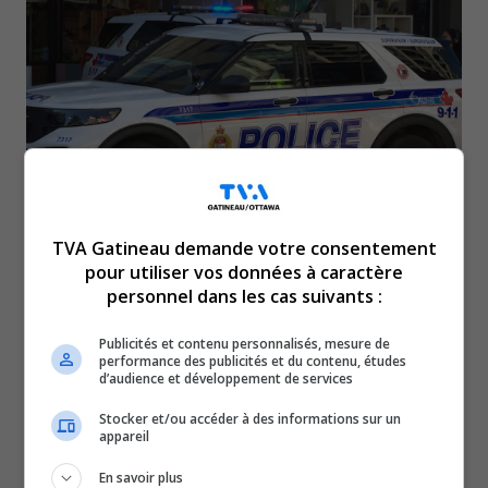
TVA Gatineau demande votre consentement
La nuit du 22 au 23 mai dans le marché By, des
pour utiliser vos données à caractère
personnel dans les cas suivants :
policiers tentaient d’intervenir auprès d’un
homme de 32 ans lorsqu’il aurait pris la fuite à
Publicités et contenu personnalisés, mesure de
performance des publicités et du contenu, études
pied. Il serait ensuite tombé d’un stationnement
d’audience et développement de services
à étages. Il a été transporté à l’hôpital
Stocker et/ou accéder à des informations sur un
appareil
grièvement blessé. L’Unité des enquêtes
spéciales de l’Ontario a pris le dossier en
En savoir plus