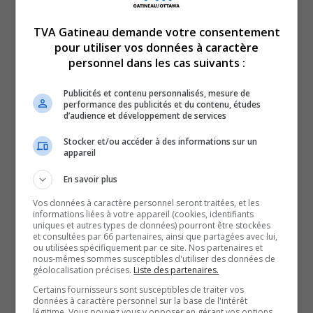
traitement pour jeunes Dave Smith
et à la
Capital
Prosperity Foundation
, puis de 10 000 $ au
cimetière
TVA Gatineau demande votre consentement
Beechwood
.
pour utiliser vos données à caractère
Ces fonds serviront à appuyer des programmes et
personnel dans les cas suivants :
initiatives qui renforcent les services à la jeunesse,
Publicités et contenu personnalisés, mesure de
viennent en aide aux familles et préservent d’importants
performance des publicités et du contenu, études
d’audience et développement de services
espaces communautaires à travers la ville.
Le Service de police d’Ottawa présente ses sincères
Stocker et/ou accéder à des informations sur un
appareil
remerciements aux commanditaires, donateurs et
partenaires communautaires dont la générosité a fait
En savoir plus
du gala de cette année un tel succès.
Vos données à caractère personnel seront traitées, et les
informations liées à votre appareil (cookies, identifiants
L’appel aux candidatures est maintenant ouvert à
uniques et autres types de données) pourront être stockées
l’intention des organismes espérant être choisis comme
et consultées par 66 partenaires, ainsi que partagées avec lui,
ou utilisées spécifiquement par ce site. Nos partenaires et
bénéficiaires du Gala 2026 de la Police d’Ottawa. La
nous-mêmes sommes susceptibles d'utiliser des données de
géolocalisation précises.
Liste des partenaires.
date limite est le 3 avril. Ceux qui souhaitent peuvent
Certains fournisseurs sont susceptibles de traiter vos
postuler
ici
.
données à caractère personnel sur la base de l'intérêt
e
légitime. Vous pouvez vous y opposer en gérant vos options