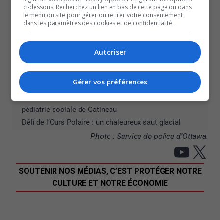
Le 15
Gala annuel aura lieu le 7 novembre 2026 au
ci-dessous. Recherchez un lien en bas de cette page ou dans
Centre Rogers, à Ottawa.
le menu du site pour gérer ou retirer votre consentement
dans les paramètres des cookies et de confidentialité.
Pour en savoir plus à propos du Gala de la Police
d’Ottawa et sur la démarche de candidature pour
Autoriser
l’édition 2026, veuillez consulter le
ottawapolice.ca/gala
.
À lire aussi :
Gérer vos préférences
Skier pour la Maison Papillon
Une somme remarquable récoltée pour le Centre de
pédiatrie sociale de Gatineau
Défi de l’Ours Polaire : un chaleureux saut glacial
Photo : Service de police d’Ottawa.
YouT
X
SOUTENIR NOS MÉDIAS, C’EST PROTÉGER NOTRE
CULTURE ET NOTRE ÉCONOMIE