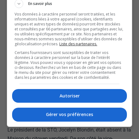
-France Bélisle, mairesse de Gatineau
En savoir plus
France Bélisle rejette du revers de la main ces
Vos données à caractère personnel seront traitées, et les
accusations et s’en prend plutôt aux personnes qui ont
informations liées à votre appareil (cookies, identifiants
uniques et autres types de données) pourront être stockées
coulé l’information dans les médias. Elle va encore plus
et consultées par 66 partenaires, ainsi que partagées avec lui,
ou utilisées spécifiquement par ce site. Nos partenaires et
loin en accusant à son prédécesseur, Maxime Pedneaud-
nous-mêmes sommes susceptibles d'utiliser des données de
géolocalisation précises.
Liste des partenaires.
Jobin, de ne rien avoir fait pour le projet de tramway lors
Certains fournisseurs sont susceptibles de traiter vos
de ses deux mandats à la tête de la Ville.
données à caractère personnel sur la base de l'intérêt
On pense qu’en 18 mois d’un dossier, qui est le dossier le
légitime. Vous pouvez vous y opposer en gérant vos options
ci-dessous. Recherchez un lien en bas de cette page ou dans
plus mal ficelé que j’ai jamais vu, on pense qu’en 18 mois
le menu du site pour gérer ou retirer votre consentement
dans les paramètres des cookies et de confidentialité.
je vais être Wonder Woman de régler des enjeux de
gouvernance dans les dossiers mal ficelés.
Autoriser
-France Bélisle, mairesse de Gatineau
Un nouveau rebondissement qui arrive quelques jours
après qu’on ait appris que 4 personnes du bureau de
Gérer vos préférences
projet du tramway, dont le directeur, on quitté leur poste.
Le président de la STO, Jocelyn Blondin, était absent à la
Maison du citoyen vendredi. De son côté, le vice-