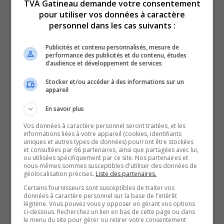
TVA Gatineau demande votre consentement
5 pieds 9 pouces (175 cm), carrure mince et portant, aux
pour utiliser vos données à caractère
personnel dans les cas suivants :
dernières nouvelles, un manteau noir au capuchon bordé
de fourrure.
Publicités et contenu personnalisés, mesure de
Le SPO encourage les gens de ne faire appel qu’à des
performance des publicités et du contenu, études
d’audience et développement de services
taxis autorisés ou des services de transport réputés.
Stocker et/ou accéder à des informations sur un
appareil
En savoir plus
Vos données à caractère personnel seront traitées, et les
informations liées à votre appareil (cookies, identifiants
uniques et autres types de données) pourront être stockées
et consultées par 66 partenaires, ainsi que partagées avec lui,
ou utilisées spécifiquement par ce site. Nos partenaires et
nous-mêmes sommes susceptibles d'utiliser des données de
géolocalisation précises.
Liste des partenaires.
Un taxi autorisé a toujours une enseigne sur le toit,
Certains fournisseurs sont susceptibles de traiter vos
données à caractère personnel sur la base de l'intérêt
une plaque de taxi et un numéro d’identification.
légitime. Vous pouvez vous y opposer en gérant vos options
ci-dessous. Recherchez un lien en bas de cette page ou dans
Ne laissez personne manipuler votre carte bancaire.
le menu du site pour gérer ou retirer votre consentement