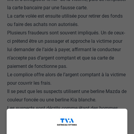
la carte bancaire par une fausse carte.
La carte volée est ensuite utilisée pour retirer des fonds
ou faire des achats non autorisés.
Plusieurs fraudeurs sont souvent impliqués. Un de ceux-
ci prétend être un passager et approche la victime pour
lui demander de l’aide à payer, affirmant le conducteur
n’accepte pas d’argent comptant et que sa carte de
paiement de fonctionne pas.
Le complice offre alors de l’argent comptant à la victime
pour couvrir les frais.
Il se peut que les suspects utilisent une berline Mazda de
couleur foncée ou une berline Kia blanche.
Les suspects sont décrits comme étant des hommes
d’allure moyen-orientale. L’un a les cheveux courts
foncés et la barbe bien taillée; l’autre a le teint clair, les
cheveux mi-longueur, rasé de près et mesurant environ