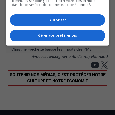
Voyez à ce sujet une entrevue avec la mairesse de
le menu du site pour gérer ou retirer votre consentement
dans les paramètres des cookies et de confidentialité.
Gatineau, Maude Marquis-Bissonnette.
À lire aussi :
Autoriser
Tramway de Gatineau : Les propos du ministre font
réagir
Gérer vos préférences
Le député libéral Steven Guilbeault quitte la vie
politique
Christine Fréchette baisse les impôts des PME
Avec les renseignements d’Emily Normand.
YouT
X
SOUTENIR NOS MÉDIAS, C’EST PROTÉGER NOTRE
CULTURE ET NOTRE ÉCONOMIE