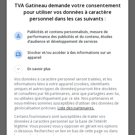
de l’Outaouais.
TVA Gatineau demande votre consentement
Concrètement, le gouvernement fédéral investira
pour utiliser vos données à caractère
5,7 milliards de dollars pour moderniser les réseaux de
personnel dans les cas suivants :
transport collectif au Québec.
Publicités et contenu personnalisés, mesure de
Une autre enveloppe importante, d’un milliard de dollars,
performance des publicités et du contenu, études
d’audience et développement de services
sera consacrée à des projets en santé.
Les annonces ont été accueillies favorablement dans la
Stocker et/ou accéder à des informations sur un
appareil
région, notamment par Patrick Robert Meunier de Mobi-O
et S’allier pour le Tramway et Jean Pigeon, président-
En savoir plus
directeur général de la Fondation Santé Outaouais.
Vos données à caractère personnel seront traitées, et les
informations liées à votre appareil (cookies, identifiants
Toutefois, ce dernier est d’avis que les sommes
uniques et autres types de données) pourront être stockées
accordées en santé ne sont pas nécessairement
et consultées par 66 partenaires, ainsi que partagées avec lui,
ou utilisées spécifiquement par ce site. Nos partenaires et
suffisantes.
nous-mêmes sommes susceptibles d'utiliser des données de
géolocalisation précises.
Liste des partenaires.
D’autres annonces sur des projets plus précis devraient
Certains fournisseurs sont susceptibles de traiter vos
être communiquées au cours des prochains jours par le
données à caractère personnel sur la base de l'intérêt
légitime. Vous pouvez vous y opposer en gérant vos options
gouvernement provincial.
ci-dessous. Recherchez un lien en bas de cette page ou dans