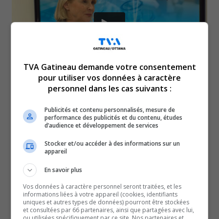
TVA Gatineau demande votre consentement
pour utiliser vos données à caractère
personnel dans les cas suivants :
Dans cette deuxième partie d’entrevue, on
Publicités et contenu personnalisés, mesure de
aborde le chantier du futur hôpital de Gatineau,
performance des publicités et du contenu, études
d’audience et développement de services
qui suit son cours, d’ailleurs, les enjeux de main-
Stocker et/ou accéder à des informations sur un
d’œuvre, les délais des chirurgies et d’attente,
appareil
la nouvelle plateforme Votre santé ainsi que les
En savoir plus
ressources en santé mentales offertes dans la
Vos données à caractère personnel seront traitées, et les
informations liées à votre appareil (cookies, identifiants
région.
uniques et autres types de données) pourront être stockées
et consultées par 66 partenaires, ainsi que partagées avec lui,
À regarder :
Première entrevue avec Geneviève Biron,
ou utilisées spécifiquement par ce site. Nos partenaires et