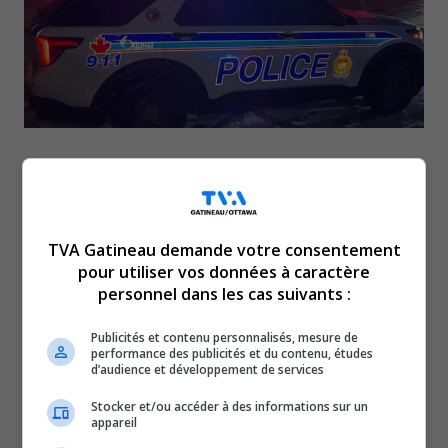
Toute personne qui possède de l’information au
sujet de cet accident est invitée à communiquer
avec l’Unité des enquêtes sur les collisions de la
TVA Gatineau demande votre consentement
Police d’Ottawa au 613-236-1222, poste 2345.
pour utiliser vos données à caractère
personnel dans les cas suivants :
Les personnes qui souhaitent garder l’anonymat peuvent
transmettre leurs renseignements par téléphone au 1-
Publicités et contenu personnalisés, mesure de
800-222-8477 ou en ligne au site Web suivant :
Crime
performance des publicités et du contenu, études
d’audience et développement de services
Stoppers dans la région de la capitale nationale
.
Vers 19 h le 3 février, un véhicule a happé une piétonne.
Stocker et/ou accéder à des informations sur un
appareil
La collision est survenue entre les rues Charlotte et