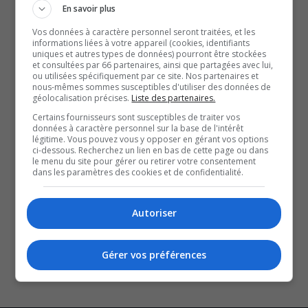
Wurtemburg, dans le secteur Côte-de-Sable.
En savoir plus
La victime, une femme adulte, a été transportée à
Vos données à caractère personnel seront traitées, et les
informations liées à votre appareil (cookies, identifiants
l’hôpital. Ses blessures sont très graves, et elle en aura
uniques et autres types de données) pourront être stockées
et consultées par 66 partenaires, ainsi que partagées avec lui,
des séquelles. Bien qu’elle soit dans un état stable, étant
ou utilisées spécifiquement par ce site. Nos partenaires et
donné la gravité de ses blessures, son état pourrait se
nous-mêmes sommes susceptibles d'utiliser des données de
géolocalisation précises.
Liste des partenaires.
détériorer.
Certains fournisseurs sont susceptibles de traiter vos
Les enquêteurs sont à la recherche de témoins et de
données à caractère personnel sur la base de l'intérêt
légitime. Vous pouvez vous y opposer en gérant vos options
renseignements supplémentaires pour tenter de mieux
ci-dessous. Recherchez un lien en bas de cette page ou dans
le menu du site pour gérer ou retirer votre consentement
comprendre ce qui s’est passé.
dans les paramètres des cookies et de confidentialité.
YouT
X
SOUTENIR NOS MÉDIAS, C’EST PROTÉGER NOTRE
Autoriser
CULTURE ET NOTRE ÉCONOMIE
Gérer vos préférences