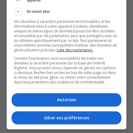
appareil
l’arrivée de ce nouveau commissaire, mais souhaite que
En savoir plus
Gilles Courteau reste dans la mémoire des gens.
Vos données à caractère personnel seront traitées, et les
C’est une bonne décision. Les membres qui ont
informations liées à votre appareil (cookies, identifiants
uniques et autres types de données) pourront être stockées
sélectionné Mario, qui ont présenté sa candidature, je
et consultées par 66 partenaires, ainsi que partagées avec lui,
ou utilisées spécifiquement par ce site. Nos partenaires et
pense qu’ils sont extrêmement positif, sont excités
nous-mêmes sommes susceptibles d'utiliser des données de
d’avoir un gars comme lui à l’abord de notre ligue.
géolocalisation précises.
Liste des partenaires.
Maintenant, moi j’ai une pensée pour monsieur Courteau.
Certains fournisseurs sont susceptibles de traiter vos
données à caractère personnel sur la base de l'intérêt
[…] C’est dur de voir comment il a quitté parce qu’il a
légitime. Vous pouvez vous y opposer en gérant vos options
ci-dessous. Recherchez un lien en bas de cette page ou dans
tellement bien fait pour la ligue puis j’espère juste que les
le menu du site pour gérer ou retirer votre consentement
dans les paramètres des cookies et de confidentialité.
gens vont se rappeler du positif de monsieur Courteau.
-Louis Robitaille, entraîneur-chef et directeur général des
Olympiques de Gatineau
Autoriser
SOUTENIR NOS MÉDIAS, C’EST PROTÉGER NOTRE
CULTURE ET NOTRE ÉCONOMIE
Gérer vos préférences