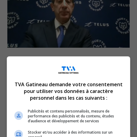
la Ligue de hockey junior majeur du Québec a aussi
confirmé mardi l’arrivée de Mario Cecchini comme
commissaire. Ce dernier remplace Gilles Courteau,
TVA Gatineau demande votre consentement
qui a démissionné de son poste il y a quelques jours.
pour utiliser vos données à caractère
Cecchini a été président des Alouettes de Montréal
personnel dans les cas suivants :
pendant plusieurs années. Il venait d’accepter de
reprendre ce rôle alors que la Ligue canadienne de
Publicités et contenu personnalisés, mesure de
performance des publicités et du contenu, études
football a pris le contrôle de la formation montréalaise
d’audience et développement de services
Son entrée en fonction est prévue pour le 8 mai.
Stocker et/ou accéder à des informations sur un
L’entraîneur-chef des Olympiques de Gatineau salue