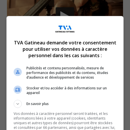
TVA Gatineau demande votre consentement
pour utiliser vos données à caractère
personnel dans les cas suivants :
C’est le tout premier spectacle musical au Centre
Slush Puppie vendredi. Les festivités partent en
Publicités et contenu personnalisés, mesure de
performance des publicités et du contenu, études
force avec Flo Rida.
d’audience et développement de services
L’accueil de cet artiste de grande envergure a forcé toute
Stocker et/ou accéder à des informations sur un
l’équipe du Centre Slush Puppie à reconfigurer sa scène
appareil
pour son premier spectacle.
En savoir plus
Les festivités ont commencé depuis 16h vendredi et les
Vos données à caractère personnel seront traitées, et les
portes ouvrent dès 18h30. DJ Fontanna mettra
informations liées à votre appareil (cookies, identifiants
uniques et autres types de données) pourront être stockées
l’ambiance dans la place. Vers 20h, Mindflip prendra le
et consultées par 66 partenaires, ainsi que partagées avec lui,