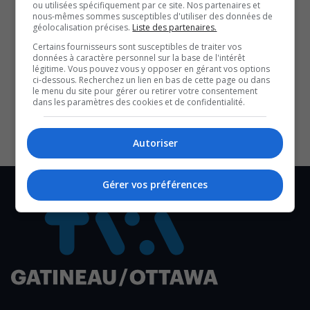
ou utilisées spécifiquement par ce site. Nos partenaires et
relais et s’ensuivra la performance de Flo Rida.
nous-mêmes sommes susceptibles d'utiliser des données de
TVA Gatineau-Ottawa n’a pas pu parler à Flo Rida. Son
géolocalisation précises.
Liste des partenaires.
test de son s’est fait à huit clos.
Certains fournisseurs sont susceptibles de traiter vos
données à caractère personnel sur la base de l'intérêt
légitime. Vous pouvez vous y opposer en gérant vos options
SOUTENIR NOS MÉDIAS, C’EST PROTÉGER NOTRE
ci-dessous. Recherchez un lien en bas de cette page ou dans
CULTURE ET NOTRE ÉCONOMIE
le menu du site pour gérer ou retirer votre consentement
dans les paramètres des cookies et de confidentialité.
Autoriser
Gérer vos préférences