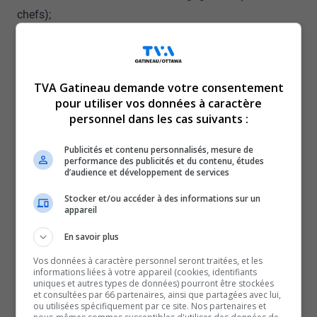
chefs);
possession de biens criminellement obtenus – moins de
5 000 $.
Après avoir reçu des plaintes de la part de partenaires
TVA Gatineau demande votre consentement
municipaux, l’Équipe de ressources de quartier (ERQ) du
pour utiliser vos données à caractère
marché By-Centre a ouvert une enquête portant sur des
personnel dans les cas suivants :
activités illicites relatives à la drogue dans une résidence
Publicités et contenu personnalisés, mesure de
du marché By.
performance des publicités et du contenu, études
d’audience et développement de services
Dans le cadre de l’enquête, des agents ont identifié l’un
des suspects comme étant un individu recherché à
Stocker et/ou accéder à des informations sur un
appareil
Gatineau relativement à des infractions de possession
de drogue.
En savoir plus
En vertu de la
Loi sur le système de justice pénale pour
Vos données à caractère personnel seront traitées, et les
les adolescents
, aucun autre détail ne sera rendu
informations liées à votre appareil (cookies, identifiants
uniques et autres types de données) pourront être stockées
public, puisque l’accusé est un mineur.
et consultées par 66 partenaires, ainsi que partagées avec lui,
ou utilisées spécifiquement par ce site. Nos partenaires et
L’enquête se poursuit.