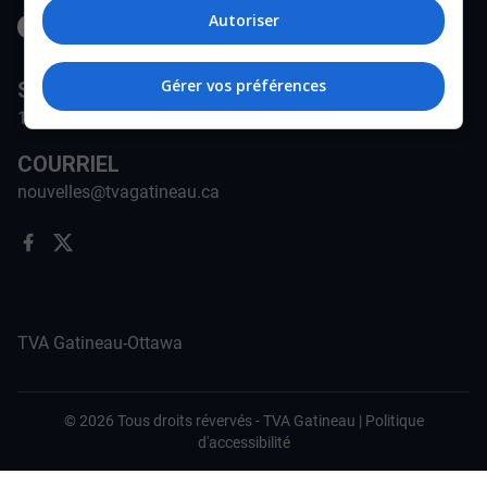
Autoriser
Gérer vos préférences
STATION
171-A Rue Jean-Proulx, Gatineau, QC J8Z 1W5
COURRIEL
nouvelles@tvagatineau.ca
TVA Gatineau-Ottawa
©
2026
Tous droits révervés -
TVA Gatineau
|
Politique
d'accessibilité