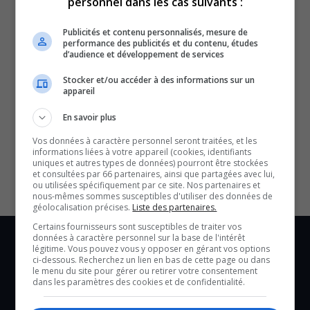
personnel dans les cas suivants :
Publicités et contenu personnalisés, mesure de
performance des publicités et du contenu, études
d’audience et développement de services
Stocker et/ou accéder à des informations sur un
appareil
En savoir plus
SOUTENIR NOS MÉDIAS, C’EST PROTÉGER NOTRE
CULTURE ET NOTRE ÉCONOMIE
Vos données à caractère personnel seront traitées, et les
informations liées à votre appareil (cookies, identifiants
uniques et autres types de données) pourront être stockées
et consultées par 66 partenaires, ainsi que partagées avec lui,
ou utilisées spécifiquement par ce site. Nos partenaires et
nous-mêmes sommes susceptibles d'utiliser des données de
géolocalisation précises.
Liste des partenaires.
Certains fournisseurs sont susceptibles de traiter vos
données à caractère personnel sur la base de l'intérêt
légitime. Vous pouvez vous y opposer en gérant vos options
ci-dessous. Recherchez un lien en bas de cette page ou dans
le menu du site pour gérer ou retirer votre consentement
dans les paramètres des cookies et de confidentialité.