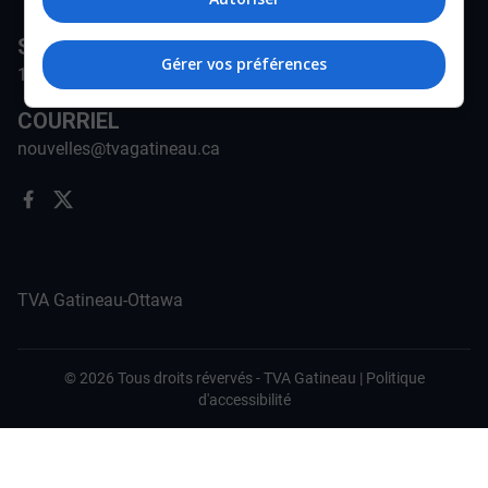
STATION
Gérer vos préférences
171-A Rue Jean-Proulx, Gatineau, QC J8Z 1W5
COURRIEL
nouvelles@tvagatineau.ca
TVA Gatineau-Ottawa
©
2026
Tous droits révervés -
TVA Gatineau
|
Politique
d'accessibilité