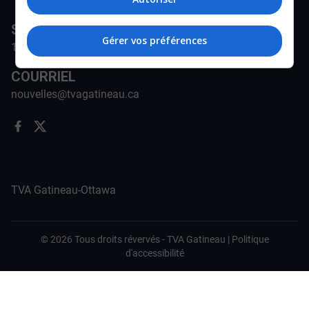
STATION
Gérer vos préférences
171-A Rue Jean-Proulx, Gatineau, QC J8Z 1W5
COURRIEL
nouvelles@tvagatineau.ca
TVA Gatineau-Ottawa
©
2026
Tous droits révervés -
TVA Gatineau
|
Politique
d'accessibilité