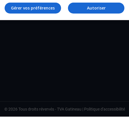
TVA Gatineau
Gérer vos préférences
Autoriser
©
2026
Tous droits révervés -
TVA Gatineau
|
Politique d'accessibilité