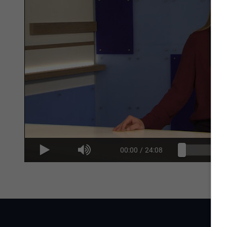
00:00
/
24:08