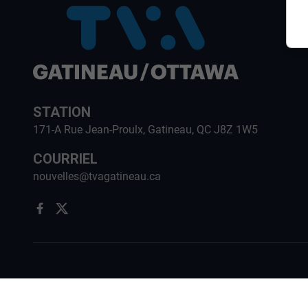
STATION
171-A Rue Jean-Proulx, Gatineau, QC J8Z 1W5
COURRIEL
nouvelles@tvagatineau.ca