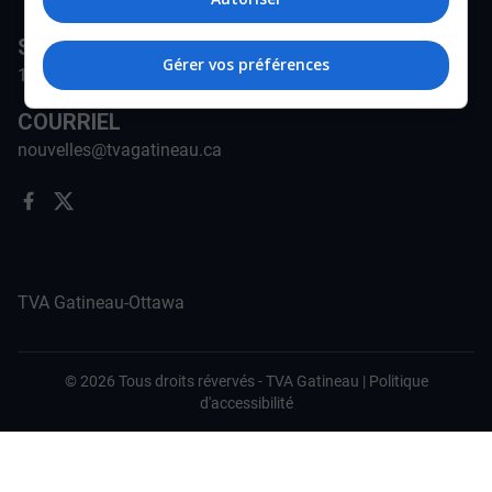
STATION
Gérer vos préférences
171-A Rue Jean-Proulx, Gatineau, QC J8Z 1W5
COURRIEL
nouvelles@tvagatineau.ca
TVA Gatineau-Ottawa
©
2026
Tous droits révervés -
TVA Gatineau
|
Politique
d'accessibilité