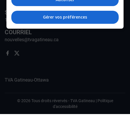
STATION
Gérer vos préférences
171-A Rue Jean-Proulx, Gatineau, QC J8Z 1W5
COURRIEL
nouvelles@tvagatineau.ca
TVA Gatineau-Ottawa
©
2026
Tous droits révervés -
TVA Gatineau
|
Politique
d'accessibilité