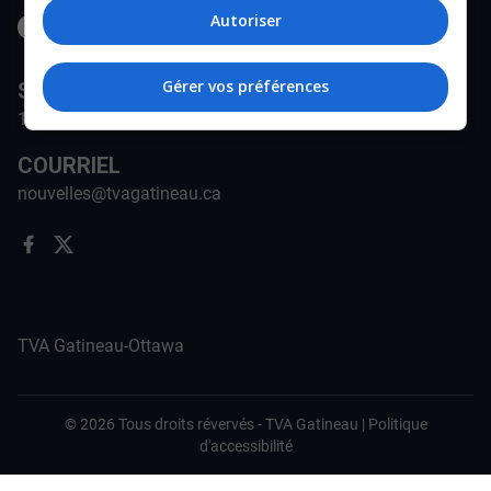
Autoriser
Gérer vos préférences
STATION
171-A Rue Jean-Proulx, Gatineau, QC J8Z 1W5
COURRIEL
nouvelles@tvagatineau.ca
TVA Gatineau-Ottawa
©
2026
Tous droits révervés -
TVA Gatineau
|
Politique
d'accessibilité