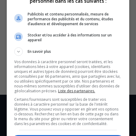
personnel dans les cas suivants :
Publicités et contenu personnalisés, mesure de
performance des publicités et du contenu, études
d’audience et développement de services
Stocker et/ou accéder à des informations sur un
appareil
En savoir plus
SOUTENIR NOS MÉDIAS, C’EST PROTÉGER NOTRE
CULTURE ET NOTRE ÉCONOMIE
Vos données à caractère personnel seront traitées, et les
informations liées à votre appareil (cookies, identifiants
uniques et autres types de données) pourront être stockées
et consultées par 66 partenaires, ainsi que partagées avec lui,
ou utilisées spécifiquement par ce site. Nos partenaires et
nous-mêmes sommes susceptibles d'utiliser des données de
géolocalisation précises.
Liste des partenaires.
Certains fournisseurs sont susceptibles de traiter vos
données à caractère personnel sur la base de l'intérêt
légitime. Vous pouvez vous y opposer en gérant vos options
ci-dessous. Recherchez un lien en bas de cette page ou dans
le menu du site pour gérer ou retirer votre consentement
dans les paramètres des cookies et de confidentialité.