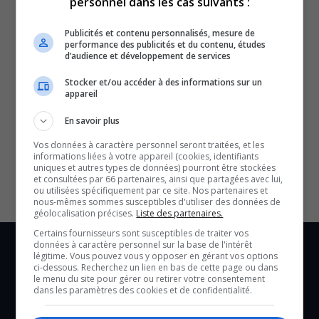
personnel dans les cas suivants :
Publicités et contenu personnalisés, mesure de
performance des publicités et du contenu, études
d’audience et développement de services
Stocker et/ou accéder à des informations sur un
appareil
En savoir plus
SOUTENIR NOS MÉDIAS, C’EST PROTÉGER NOTRE
CULTURE ET NOTRE ÉCONOMIE
Vos données à caractère personnel seront traitées, et les
informations liées à votre appareil (cookies, identifiants
uniques et autres types de données) pourront être stockées
et consultées par 66 partenaires, ainsi que partagées avec lui,
ou utilisées spécifiquement par ce site. Nos partenaires et
nous-mêmes sommes susceptibles d'utiliser des données de
géolocalisation précises.
Liste des partenaires.
Certains fournisseurs sont susceptibles de traiter vos
données à caractère personnel sur la base de l'intérêt
légitime. Vous pouvez vous y opposer en gérant vos options
ci-dessous. Recherchez un lien en bas de cette page ou dans
le menu du site pour gérer ou retirer votre consentement
dans les paramètres des cookies et de confidentialité.