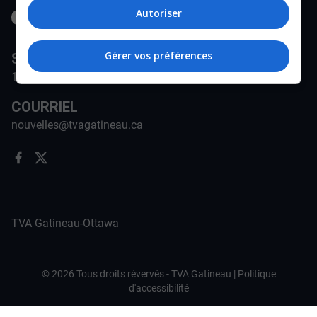
Autoriser
Gérer vos préférences
STATION
171-A Rue Jean-Proulx, Gatineau, QC J8Z 1W5
COURRIEL
nouvelles@tvagatineau.ca
TVA Gatineau-Ottawa
©
2026
Tous droits révervés -
TVA Gatineau
|
Politique
d'accessibilité