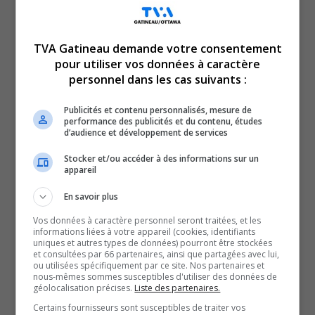
TVA Gatineau demande votre consentement
pour utiliser vos données à caractère
personnel dans les cas suivants :
Un policier de Gatineau au coeur d’une affaire présumée
de violence conjugale.
Publicités et contenu personnalisés, mesure de
performance des publicités et du contenu, études
Une histoire non fondée, impliquant des rats,
d’audience et développement de services
désamorcée à l’Hôpital de Hull.
Stocker et/ou accéder à des informations sur un
L’absence de réseau cellulaire, dans certaines zones,
appareil
inquiète dans le Parc de la Gatineau.
En savoir plus
Le chemin des Érables est-il vraiment sécuritaire? Un
Vos données à caractère personnel seront traitées, et les
citoyen presse la Ville d’agir.
informations liées à votre appareil (cookies, identifiants
YouT
X
uniques et autres types de données) pourront être stockées
et consultées par 66 partenaires, ainsi que partagées avec lui,
ou utilisées spécifiquement par ce site. Nos partenaires et
SOUTENIR NOS MÉDIAS, C’EST PROTÉGER NOTRE
nous-mêmes sommes susceptibles d'utiliser des données de
géolocalisation précises.
Liste des partenaires.
CULTURE ET NOTRE ÉCONOMIE
Certains fournisseurs sont susceptibles de traiter vos