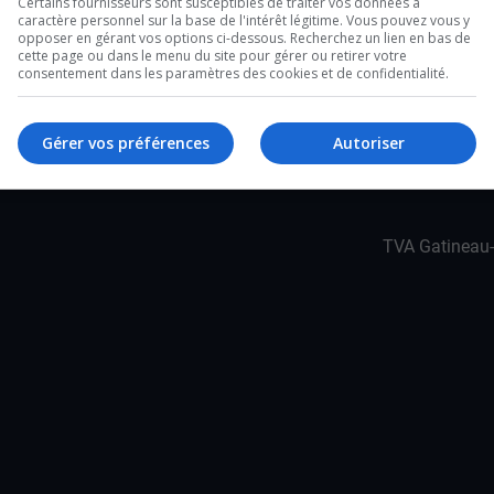
Certains fournisseurs sont susceptibles de traiter vos données à
caractère personnel sur la base de l'intérêt légitime. Vous pouvez vous y
n Vanier dans l’Ouest à l’ordre du jour.
opposer en gérant vos options ci-dessous. Recherchez un lien en bas de
st le plan le match pour les Olympiques?
cette page ou dans le menu du site pour gérer ou retirer votre
consentement dans les paramètres des cookies et de confidentialité.
YouTube
X
Gérer vos préférences
Autoriser
TVA Gatineau