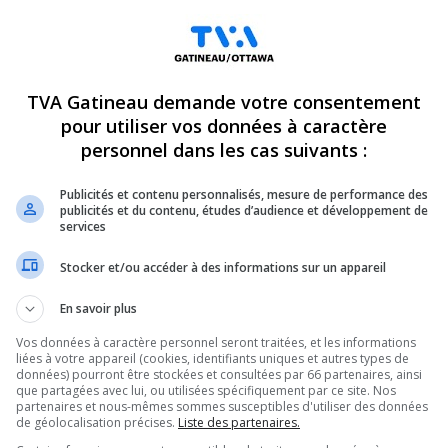
TVA Gatineau demande votre consentement
pour utiliser vos données à caractère
personnel dans les cas suivants :
Publicités et contenu personnalisés, mesure de performance des
publicités et du contenu, études d’audience et développement de
services
Stocker et/ou accéder à des informations sur un appareil
En savoir plus
Vos données à caractère personnel seront traitées, et les informations
lté de médecine de l’Université McGill; au coeur
liées à votre appareil (cookies, identifiants uniques et autres types de
données) pourront être stockées et consultées par 66 partenaires, ainsi
s prêts à pratiquer en Outaouais.
que partagées avec lui, ou utilisées spécifiquement par ce site. Nos
partenaires et nous-mêmes sommes susceptibles d'utiliser des données
ère d’infrastructures: la région est-elle
de géolocalisation précises.
Liste des partenaires.