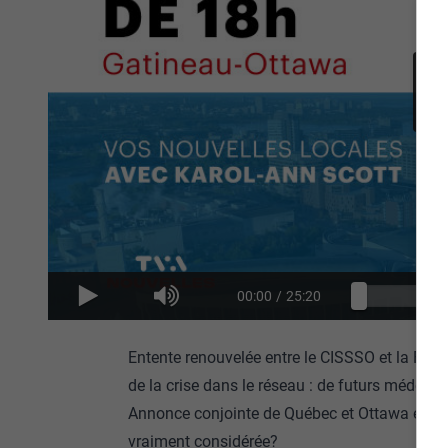
00:00
/
25:20
Entente renouvelée entre le CISSSO et la Facu
de la crise dans le réseau : de futurs médecin
Annonce conjointe de Québec et Ottawa en mati
vraiment considérée?