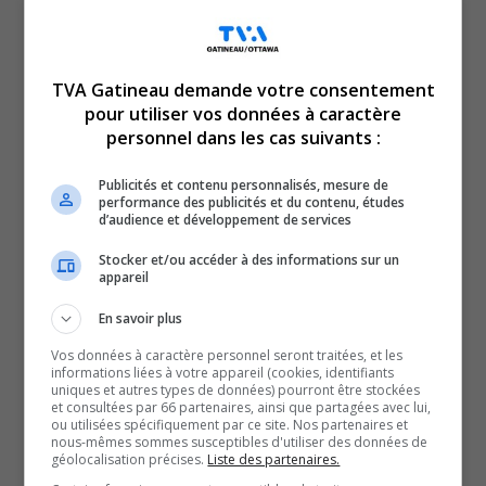
TVA Gatineau demande votre consentement
pour utiliser vos données à caractère
personnel dans les cas suivants :
Un autre témoignage percutant contre le réseau de la
santé en Outaouais. Une infirmière, ébranlée par le décès
Publicités et contenu personnalisés, mesure de
de la petite Chloé, n’en peut plus de la pression.
performance des publicités et du contenu, études
d’audience et développement de services
Tensions au sein du service incendie de Gatineau : le
chef des pompiers réplique aux critiques.
Stocker et/ou accéder à des informations sur un
appareil
Prudence lors du long congé et surtout soyez attentif
En savoir plus
aux animaux sur les routes.
À la météo, un long week-end sous la pluie, mais la
Vos données à caractère personnel seront traitées, et les
informations liées à votre appareil (cookies, identifiants
douceur s’installe.
uniques et autres types de données) pourront être stockées
YouT
X
et consultées par 66 partenaires, ainsi que partagées avec lui,
ou utilisées spécifiquement par ce site. Nos partenaires et
nous-mêmes sommes susceptibles d'utiliser des données de
SOUTENIR NOS MÉDIAS, C’EST PROTÉGER NOTRE
géolocalisation précises.
Liste des partenaires.
CULTURE ET NOTRE ÉCONOMIE