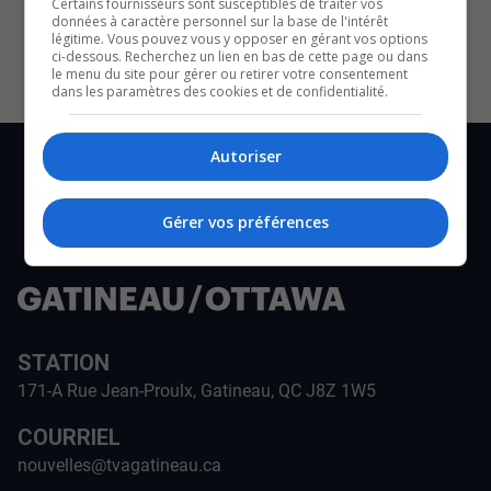
Certains fournisseurs sont susceptibles de traiter vos
données à caractère personnel sur la base de l'intérêt
légitime. Vous pouvez vous y opposer en gérant vos options
ci-dessous. Recherchez un lien en bas de cette page ou dans
le menu du site pour gérer ou retirer votre consentement
dans les paramètres des cookies et de confidentialité.
Autoriser
Gérer vos préférences
STATION
171-A Rue Jean-Proulx, Gatineau, QC J8Z 1W5
COURRIEL
nouvelles@tvagatineau.ca