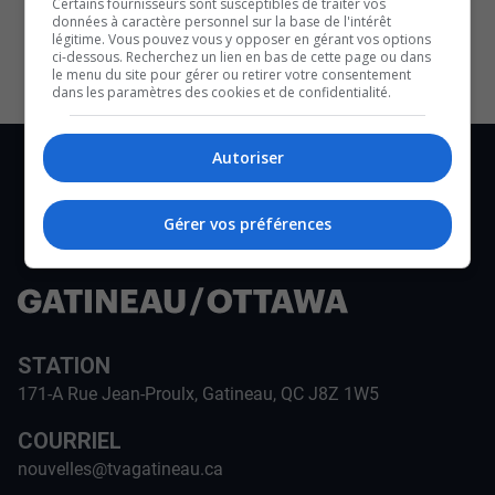
Certains fournisseurs sont susceptibles de traiter vos
données à caractère personnel sur la base de l'intérêt
légitime. Vous pouvez vous y opposer en gérant vos options
ci-dessous. Recherchez un lien en bas de cette page ou dans
le menu du site pour gérer ou retirer votre consentement
dans les paramètres des cookies et de confidentialité.
Autoriser
Gérer vos préférences
STATION
171-A Rue Jean-Proulx, Gatineau, QC J8Z 1W5
COURRIEL
nouvelles@tvagatineau.ca