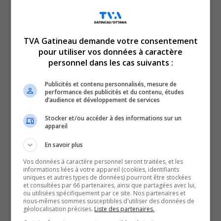
TVA Gatineau demande votre consentement
pour utiliser vos données à caractère
personnel dans les cas suivants :
Des pannes historiques de près de 48 heures dans la
MRC de Pontiac et de la Vallée-de-la-Gatineau.
Publicités et contenu personnalisés, mesure de
Le portrait se dessine de plus en plus en vue
performance des publicités et du contenu, études
d’audience et développement de services
des élections provinciales dans la région.
Un espace muséal en l’honneur du Vieux-Bon inauguré
Stocker et/ou accéder à des informations sur un
appareil
au Centre Slush Puppie.
En savoir plus
La première journée du mois de juin nous donne un très
bel avant goût de l’été et la semaine s’annonce tout
Vos données à caractère personnel seront traitées, et les
informations liées à votre appareil (cookies, identifiants
aussi estivale.
uniques et autres types de données) pourront être stockées
YouT
X
et consultées par 66 partenaires, ainsi que partagées avec lui,
ou utilisées spécifiquement par ce site. Nos partenaires et
nous-mêmes sommes susceptibles d'utiliser des données de
SOUTENIR NOS MÉDIAS, C’EST PROTÉGER NOTRE
géolocalisation précises.
Liste des partenaires.
CULTURE ET NOTRE ÉCONOMIE