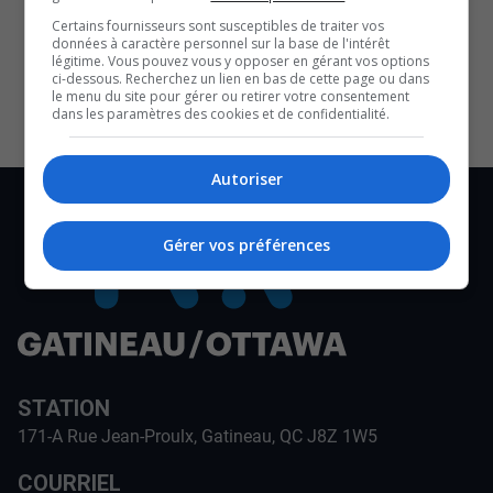
SOUTENIR NOS MÉDIAS, C’EST PROTÉGER NOTRE
Certains fournisseurs sont susceptibles de traiter vos
CULTURE ET NOTRE ÉCONOMIE
données à caractère personnel sur la base de l'intérêt
légitime. Vous pouvez vous y opposer en gérant vos options
ci-dessous. Recherchez un lien en bas de cette page ou dans
le menu du site pour gérer ou retirer votre consentement
dans les paramètres des cookies et de confidentialité.
Autoriser
Gérer vos préférences
STATION
171-A Rue Jean-Proulx, Gatineau, QC J8Z 1W5
COURRIEL