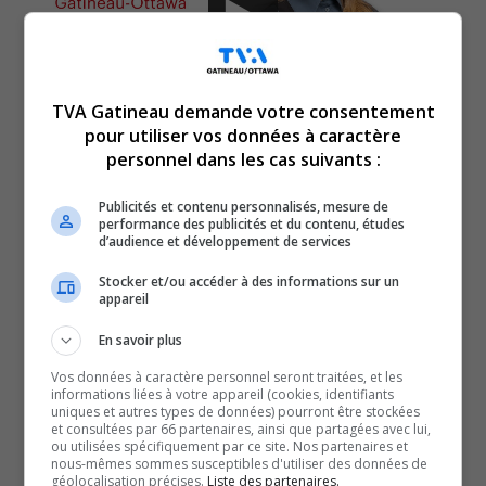
TVA Gatineau demande votre consentement
pour utiliser vos données à caractère
personnel dans les cas suivants :
Le gouvernement retire son financement de 163 millions
Publicités et contenu personnalisés, mesure de
pour le projet de tramway dans l’ouest de Gatineau.
performance des publicités et du contenu, études
Gatineau vote une résolution en faveur du Programme
d’audience et développement de services
de l’expérience québécoise (PEQ).
Stocker et/ou accéder à des informations sur un
appareil
Quels sont les recours pour les propriétaires victimes
d’insalubrité dans leur logement?
En savoir plus
e
2
journée du procès Rivers-Petit : la présumée victime
Vos données à caractère personnel seront traitées, et les
subit son contre interrogatoire avec de vives émotions.
informations liées à votre appareil (cookies, identifiants
uniques et autres types de données) pourront être stockées
Indicatif musical.
et consultées par 66 partenaires, ainsi que partagées avec lui,
YouT
X
ou utilisées spécifiquement par ce site. Nos partenaires et
nous-mêmes sommes susceptibles d'utiliser des données de
géolocalisation précises.
Liste des partenaires.