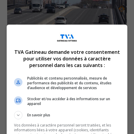
TVA Gatineau demande votre consentement
pour utiliser vos données à caractère
Les travaux devraient commencer en juin 2026
personnel dans les cas suivants :
et s’étireront sur plus d’un an. Services publics
Publicités et contenu personnalisés, mesure de
et Approvisionnement Canada explique que les
performance des publicités et du contenu, études
d’audience et développement de services
travaux serviront à renouveler la surface et
Stocker et/ou accéder à des informations sur un
roulement et les poutres contre l’érosion. Un
appareil
appel d’offres a été lancé il y a deux semaines.
En savoir plus
À lire aussi :
Vos données à caractère personnel seront traitées, et les
Fermeture complète de tronçons de l’autoroute 50 la
informations liées à votre appareil (cookies, identifiants