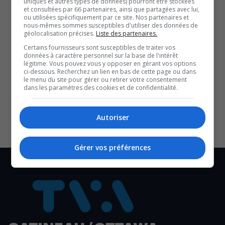
uniques et autres types de données) pourront être stockées
nuit du 21 au 22 mars en prévision de travaux estivaux
et consultées par 66 partenaires, ainsi que partagées avec lui,
Installation de glissières médianes sur l’autoroute 50
ou utilisées spécifiquement par ce site. Nos partenaires et
nous-mêmes sommes susceptibles d'utiliser des données de
: des travaux dès avril 2026
géolocalisation précises.
Liste des partenaires.
Votez pour les pires routes du Québec!
Certains fournisseurs sont susceptibles de traiter vos
YouT
X
données à caractère personnel sur la base de l'intérêt
légitime. Vous pouvez vous y opposer en gérant vos options
ci-dessous. Recherchez un lien en bas de cette page ou dans
SOUTENIR NOS MÉDIAS, C’EST PROTÉGER NOTRE
le menu du site pour gérer ou retirer votre consentement
dans les paramètres des cookies et de confidentialité.
CULTURE ET NOTRE ÉCONOMIE
Autoriser
Gérer vos préférences