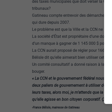
des taxes municipales que doit verser la CCN.
tribunaux?
Gatineau compte entrevoir des démarches judi
qui dure depuis 2007.
Le problème est que la Ville et la CCN ne s’ent
La société d’État est propriétaire d’une douzaine 
d’un manque à gagner de 1 145 000 $ pour G
La CCN aurait proposé de régler pour 166 000
Bélisle dit qu’elle aimerait bien utiliser cett
Un comité consultatif a donné raison à la Vill
bouger.
« La CCN et le gouvernement fédéral nous plac
deux paliers de gouvernement à utiliser de l’ar
leurs taxes, alors moi, je m’attends que la CCN 
qu’elle agisse en bon citoyen corporatif. Ça fai
-France Bélisle, mairesse de Gatineau