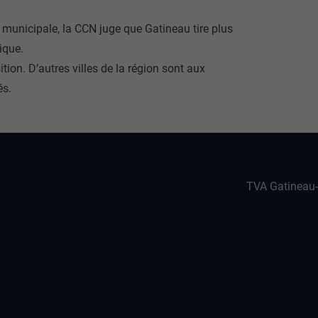
é municipale, la CCN juge que Gatineau tire plus
ique.
tion. D’autres villes de la région sont aux
és.
TVA Gatineau