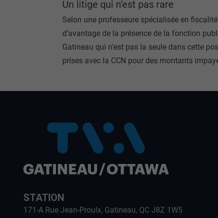
Un litige qui n’est pas rare
Selon une professeure spécialisée en fiscalit
d’avantage de la présence de la fonction publ
Gatineau qui n’est pas la seule dans cette posi
prises avec la CCN pour des montants impay
STATION
171-A Rue Jean-Proulx, Gatineau, QC J8Z 1W5