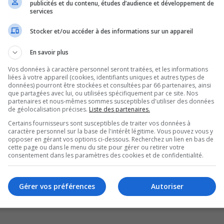
 La Ville se tourne maintenant vers les
publicités et du contenu, études d’audience et développement de
services
ciaires supplémentaires en raison de ce litige
Stocker et/ou accéder à des informations sur un appareil
En savoir plus
endent pas sur la valeur de certains terrains.
Vos données à caractère personnel seront traitées, et les informations
de terrains sur le territoire de la Ville. Il s’agit
liées à votre appareil (cookies, identifiants uniques et autres types de
données) pourront être stockées et consultées par 66 partenaires, ainsi
atineau.
que partagées avec lui, ou utilisées spécifiquement par ce site. Nos
$, un non-sens selon la mairesse. France
partenaires et nous-mêmes sommes susceptibles d'utiliser des données
de géolocalisation précises.
Liste des partenaires.
e somme pour autre chose.
Certains fournisseurs sont susceptibles de traiter vos données à
e l’an dernier, mais malgré ça rien ne semble
caractère personnel sur la base de l'intérêt légitime. Vous pouvez vous y
opposer en gérant vos options ci-dessous. Recherchez un lien en bas de
cette page ou dans le menu du site pour gérer ou retirer votre
consentement dans les paramètres des cookies et de confidentialité.
ent dans une situation où on se retrouve à être
gent public. Les citoyens de Gatineau, ils paient
paie ce qu’elle doit à la Ville de Gatineau et
Gérer vos préférences
Autoriser
t partie de mes attentes ».