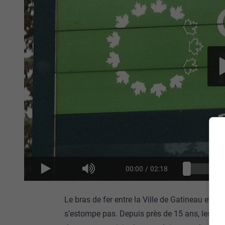
00:00
/
02:18
Le bras de fer entre la Ville de Gatineau et l
s’estompe pas. Depuis près de 15 ans, les deu