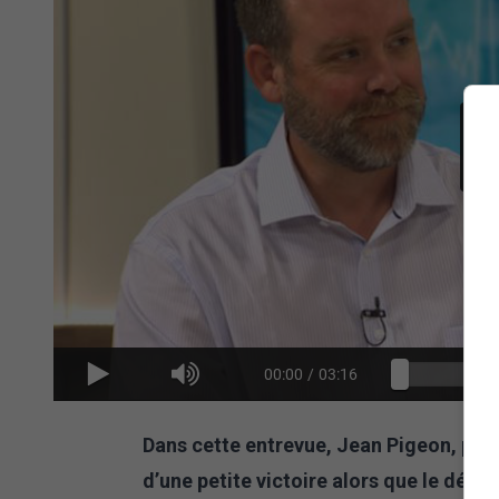
00:00
/
03:16
Dans cette entrevue, Jean Pigeon, por
d’une petite victoire alors que le défic