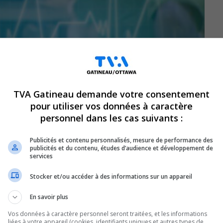
TVA Gatineau demande votre consentement
pour utiliser vos données à caractère
personnel dans les cas suivants :
Publicités et contenu personnalisés, mesure de performance des
publicités et du contenu, études d’audience et développement de
services
Stocker et/ou accéder à des informations sur un appareil
En savoir plus
te-parole de SOS Outaouais, se réjouit
it dans la région est passé de 349 à
Vos données à caractère personnel seront traitées, et les informations
liées à votre appareil (cookies, identifiants uniques et autres types de