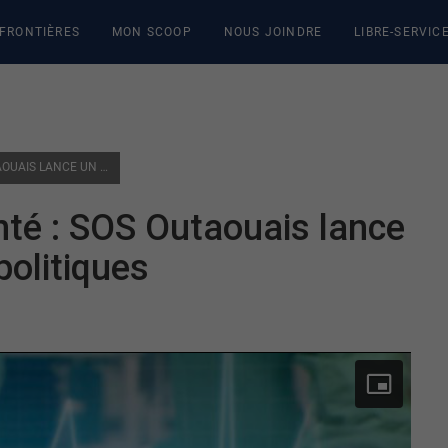
 FRONTIÈRES
MON SCOOP
NOUS JOINDRE
LIBRE-SERVIC
SOUS-FINANCEMENT EN SANTÉ : SOS OUTAOUAIS LANCE UN ULTIMATUM AUX PARTIS POLITIQUES
té : SOS Outaouais lance
politiques