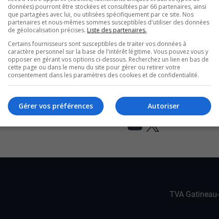
es défis auxquels l’Outaouais fait
données) pourront être stockées et consultées par 66 partenaires, ainsi
que partagées avec lui, ou utilisées spécifiquement par ce site. Nos
a rétention de main-d’oeuvre. Ainsi,
partenaires et nous-mêmes sommes susceptibles d'utiliser des données
de géolocalisation précises.
Liste des partenaires.
r aux partis politiques le
Certains fournisseurs sont susceptibles de traiter vos données à
caractère personnel sur la base de l'intérêt légitime. Vous pouvez vous y
onsidérera un recours judiciaire.
opposer en gérant vos options ci-dessous. Recherchez un lien en bas de
cette page ou dans le menu du site pour gérer ou retirer votre
consentement dans les paramètres des cookies et de confidentialité.
n sol ontarien pour des soins de santé
 de fonds pour la Fondation Santé Outaouais
Gérer vos préférences
Autoriser
e au Cégep de l’Outaouais
YouTube
X
TVA Gatineau