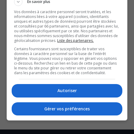
En quatre matchs cette saison, Ottawa a seulement une
En savoir plus
victoire.
Vos données à caractère personnel seront traitées, et les
informations liées à votre appareil (cookies, identifiants
À lire aussi :
uniques et autres types de données) pourront être stockées
et consultées par 66 partenaires, ainsi que partagées avec lui,
L’Atlético Ottawa de retour devant leurs partisans
ou utilisées spécifiquement par ce site. Nos partenaires et
LNH | Après le balayage en quatre rencontres, le bilan
nous-mêmes sommes susceptibles d'utiliser des données de
géolocalisation précises.
Liste des partenaires.
de fin de saison des Sénateurs
Certains fournisseurs sont susceptibles de traiter vos
LPHF | La Charge d’Ottawa obtient son billet pour les
données à caractère personnel sur la base de l'intérêt
séries
légitime. Vous pouvez vous y opposer en gérant vos options
ci-dessous. Recherchez un lien en bas de cette page ou dans
Avec les renseignements de Yanick St-Denis.
le menu du site pour gérer ou retirer votre consentement
YouT
X
dans les paramètres des cookies et de confidentialité.
SOUTENIR NOS MÉDIAS, C’EST PROTÉGER NOTRE
Autoriser
CULTURE ET NOTRE ÉCONOMIE
Gérer vos préférences