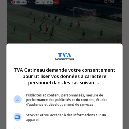
TVA Gatineau demande votre consentement
Dans ce match opposant l’Atlético Ottawa et le
pour utiliser vos données à caractère
Vancouver FC, tout semblait se diriger vers une
personnel dans les cas suivants :
défaite d’Ottawa 0 à 1.
Publicités et contenu personnalisés, mesure de
Or, sept minutes supplémentaires ont été jouées pour
performance des publicités et du contenu, études
d’audience et développement de services
compenser pour les arrêts de jeu, et c’est dans les
dernières secondes de ces minutes qu’Emiliano Garcia a
Stocker et/ou accéder à des informations sur un
appareil
marqué pour établir l’égalité.